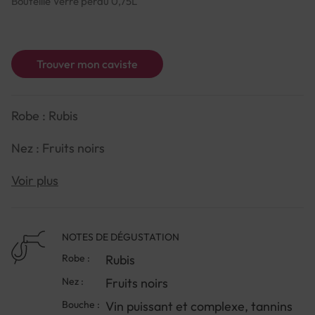
Bouteille Verre perdu 0,75L
Trouver mon caviste
Robe : Rubis
Nez : Fruits noirs
Bouche : Vin puissant et complexe, tannins fermes à
Voir plus
une texture soyeuse réhaussée par de belles notes
épicées
NOTES DE DÉGUSTATION
Robe :
Rubis
Nez :
Fruits noirs
Bouche :
Vin puissant et complexe, tannins