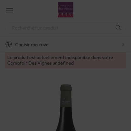
Aller
au
contenu
Chercher
Choisir ma cave
Le produit est actuellement indisponible dans votre
Comptoir Des Vignes
undefined