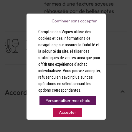
fermes à une texture soyeuse
réhaussée par de belles notes
épicées
Continuer sans accepter
Comptoir des Vignes utilise des
cookies et des informations de
TEMPÉRATURE DE SERVICE
navigation pour assurer la fiabilité et
15-16°C
la sécurité du site, réaliser des
statistiques de visites ainsi que pour
offrir une expérience d'achat
individualisée. Vous pouvez accepter,
refuser ou en savoir plus sur ces
opérations en sélectionnant les
options correspondantes.
Accords Mets & Vins
Personnaliser mes choix
Accepter