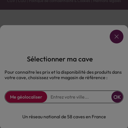
CGV
|
CGU
|
Politique de confidentialité & Cookies
|
Mentions légales
Vente uniquement en caves. Contactez votre caviste pour plus de renseignements.
Les prix et promotions affichés peuvent varier selon le point de vente.
L'ABUS D'ALCOOL EST DANGEREUX POUR LA SANTÉ, À CONSOMMER AVEC MODÉRATION.
Sélectionner ma cave
Pour connaitre les prix et la disponibilité des produits dans
votre cave, choisissez votre magasin de référence :
OK
Me géolocaliser
Un réseau national de 58 caves en France