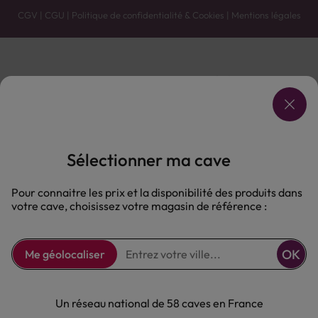
CGV
|
CGU
|
Politique de confidentialité & Cookies
|
Mentions légales
Vente uniquement en caves. Contactez votre caviste pour plus de renseignements.
Les prix et promotions affichés peuvent varier selon le point de vente.
L'ABUS D'ALCOOL EST DANGEREUX POUR LA SANTÉ, À CONSOMMER AVEC MODÉRATION.
Sélectionner ma cave
Pour connaitre les prix et la disponibilité des produits dans
votre cave, choisissez votre magasin de référence :
OK
Me géolocaliser
Un réseau national de 58 caves en France