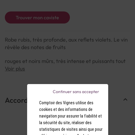
Trouver mon caviste
Robe rubis, très profonde, aux reflets violets. Le vin
révèle des notes de fruits
rouges et noirs mûrs, très intense et puissants tout
en finesse.
Voir plus
Arômes Après aération, le bouquet se développe et
s'ouvre sur de superbes arômes
Continuer sans accepter
Accords Mets & Vins
épicés et de torréfaction grillés, chocolatés, à ces
Comptoir des Vignes utilise des
cookies et des informations de
derniers se marient des notes
navigation pour assurer la fiabilité et
la sécurité du site, réaliser des
animales, musquées.
statistiques de visites ainsi que pour