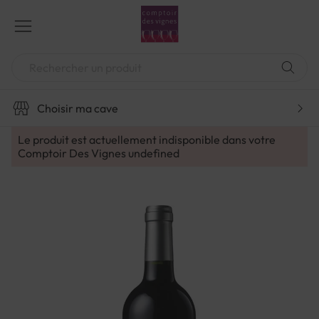
Aller
au
contenu
Chercher
Choisir ma cave
Le produit est actuellement indisponible dans votre
Comptoir Des Vignes
undefined