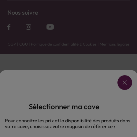
Nous suivre
CGV
|
CGU
|
Politique de confidentialité & Cookies
|
Mentions légales
Vente uniquement en caves. Contactez votre caviste pour plus de renseignements.
Les prix et promotions affichés peuvent varier selon le point de vente.
L'ABUS D'ALCOOL EST DANGEREUX POUR LA SANTÉ, À CONSOMMER AVEC MODÉRATION.
Sélectionner ma cave
Pour connaitre les prix et la disponibilité des produits dans
votre cave, choisissez votre magasin de référence :