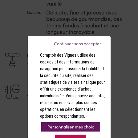
vanillé
Délicate, fine et juteuse avec
Bouche :
beaucoup de gourmandise, des
tanins fondus à souhait et une
longueur incroyable
Continuer sans accepter
Comptoir des Vignes utilise des
NIVEAU DE GARDE
cookies et des informations de
1 à 3 ans
navigation pour assurer la fiabilité et
la sécurité du site, réaliser des
statistiques de visites ainsi que pour
TEMPÉRATURE DE SERVICE
offrir une expérience d'achat
individualisée. Vous pouvez accepter,
15-16°C
refuser ou en savoir plus sur ces
opérations en sélectionnant les
options correspondantes.
Personnaliser mes choix