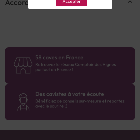
Accords Mets & Vins
Accepter
58 caves en France
Retrouvez le réseau Comptoir des Vignes
partout en France !
Des cavistes à votre écoute
Bénéficiez de conseils sur-mesure et repartez
avec le sourire :)