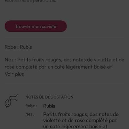
Bouteille Verre perdu 0,75L
Trouver mon caviste
Robe : Rubis
Nez : Petits fruits rouges, des notes de violette et de
rose complété par un coté légèrement boisé et
vanillé
Voir plus
Bouche : Délicate, fine et juteuse avec beaucoup de
gourmandise, des tanins fondus à souhait et une
NOTES DE DÉGUSTATION
longueur incroyable
Rubis
Robe :
Petits fruits rouges, des notes de
Nez :
violette et de rose complété par
un coté légèrement boisé et