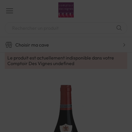
Aller
au
contenu
Chercher
Choisir ma cave
Le produit est actuellement indisponible dans votre
Comptoir Des Vignes
undefined