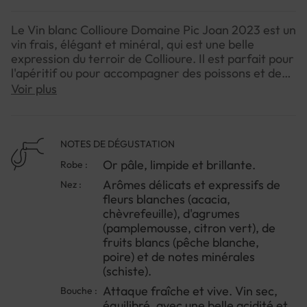
Le Vin blanc Collioure Domaine Pic Joan 2023 est un
vin frais, élégant et minéral, qui est une belle
expression du terroir de Collioure. Il est parfait pour
l'apéritif ou pour accompagner des poissons et des
fruits de mer.
Voir plus
NOTES DE DÉGUSTATION
Or pâle, limpide et brillante.
Robe :
Arômes délicats et expressifs de
Nez :
fleurs blanches (acacia,
chèvrefeuille), d'agrumes
(pamplemousse, citron vert), de
fruits blancs (pêche blanche,
poire) et de notes minérales
(schiste).
Attaque fraîche et vive. Vin sec,
Bouche :
équilibré, avec une belle acidité et