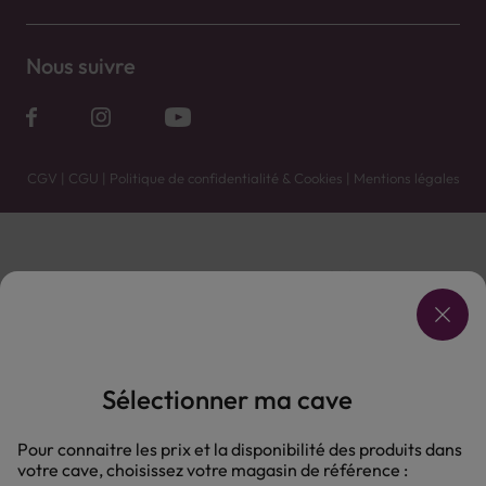
Nous suivre
CGV
|
CGU
|
Politique de confidentialité & Cookies
|
Mentions légales
Vente uniquement en caves. Contactez votre caviste pour plus de renseignements.
Les prix et promotions affichés peuvent varier selon le point de vente.
L'ABUS D'ALCOOL EST DANGEREUX POUR LA SANTÉ, À CONSOMMER AVEC MODÉRATION.
Sélectionner ma cave
Pour connaitre les prix et la disponibilité des produits dans
votre cave, choisissez votre magasin de référence :