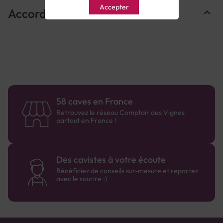
Accepter
Accords Mets & Vins
58 caves en France
Retrouvez le réseau Comptoir des Vignes
partout en France !
Des cavistes à votre écoute
Bénéficiez de conseils sur-mesure et repartez
avec le sourire :)