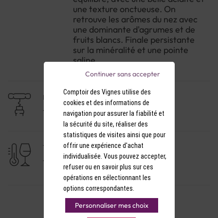
une texture onctueuse. On
retrouve les arômes du nez avec
une dominante d'agrumes et de
fruits blancs. Finale persistante
sur la minéralité et une pointe
saline.
Continuer sans accepter
Comptoir des Vignes utilise des
NIVEAU DE GARDE
cookies et des informations de
1 à 3 ans
navigation pour assurer la fiabilité et
la sécurité du site, réaliser des
statistiques de visites ainsi que pour
offrir une expérience d'achat
TEMPÉRATURE DE SERVICE
individualisée. Vous pouvez accepter,
11-12°C
refuser ou en savoir plus sur ces
opérations en sélectionnant les
options correspondantes.
Personnaliser mes choix