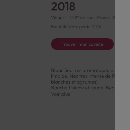
2018
Viognier
14.5° d'alcool
France
Blanc
R
Bouteille Verre perdu 0,75L
Trouver mon caviste
Blanc Sec tres aromatique, au gout f
limpide. Nez tres intense de fleurs (v
blanches et agrumes).
Bouche fraiche et ronde. Beaucoup d
pour un vin sec.
Voir plus