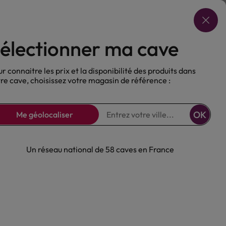
Choisir ma cave
électionner ma cave
ux
Nos Bières
Sans alcool
r connaitre les prix et la disponibilité des produits dans
re cave, choisissez votre magasin de référence :
OK
Me géolocaliser
Un réseau national de 58 caves en France
lanc E. Guigal