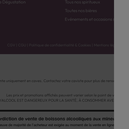
e Dégustation
Tous nos spiritueux
Toutes nos bières
Evénements et occasions spéciale
CGV
|
CGU
|
Politique de confidentialité & Cookies
|
Mentions légales
nte uniquement en caves. Contactez votre caviste pour plus de renseignemen
Les prix et promotions affichés peuvent varier selon le point de vente.
 D'ALCOOL EST DANGEREUX POUR LA SANTÉ, À CONSOMMER AVEC MODÉ