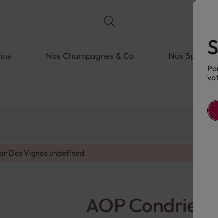
S
ins
Nos Champagnes & Co
Nos Spiritue
Pou
vot
oir Des Vignes
undefined
AOP Condrieu B