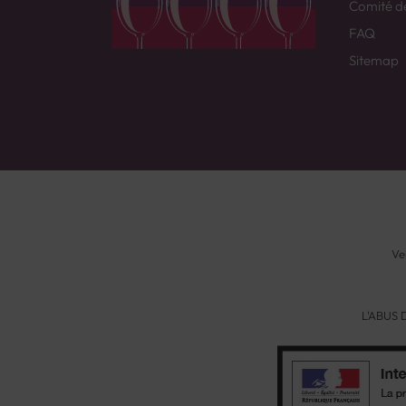
Comité d
FAQ
Sitemap
Ve
L'ABUS