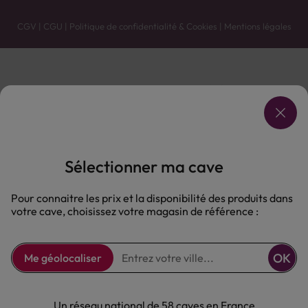
CGV
|
CGU
|
Politique de confidentialité & Cookies
|
Mentions légales
Vente uniquement en caves. Contactez votre caviste pour plus de renseignements.
Les prix et promotions affichés peuvent varier selon le point de vente.
L'ABUS D'ALCOOL EST DANGEREUX POUR LA SANTÉ, À CONSOMMER AVEC MODÉRATION.
Sélectionner ma cave
Pour connaitre les prix et la disponibilité des produits dans
votre cave, choisissez votre magasin de référence :
OK
Me géolocaliser
Un réseau national de 58 caves en France