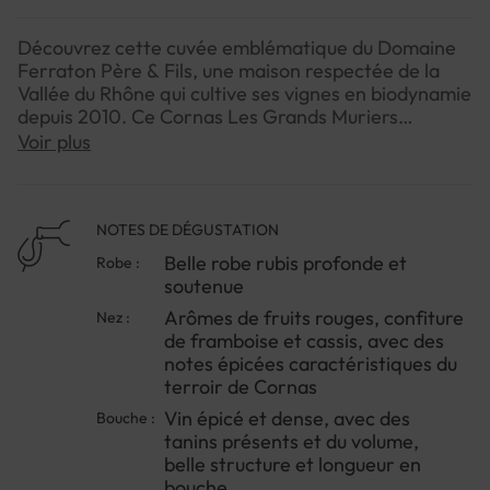
Découvrez cette cuvée emblématique du Domaine
Ferraton Père & Fils, une maison respectée de la
Vallée du Rhône qui cultive ses vignes en biodynamie
depuis 2010. Ce Cornas Les Grands Muriers
exprime magnifiquement la puissance et l'élégance
Voir plus
de la Syrah sur ce terroir d'exception, avec des
arômes classiques qui révèlent toute la typicité de
l'appellation. Complètement égrappé et élevé entre
12 et 14 mois, ce vin se distingue par son ampleur et
NOTES DE DÉGUSTATION
sa structure.En bouche, vous découvrirez des notes
Belle robe rubis profonde et
Robe :
de fruits, de confiture de framboise et de cassis,
soutenue
accompagnées d'une belle densité épicée et de
Arômes de fruits rouges, confiture
Nez :
tanins présents qui apportent du volume. C'est un
de framboise et cassis, avec des
Cornas de caractère qui séduira les amateurs de
notes épicées caractéristiques du
grandes Syrah nordiques.Pour l'apprécier
terroir de Cornas
pleinement, n'hésitez pas à l'ouvrir une heure avant
le service ou à le carafer légèrement pour révéler
Vin épicé et dense, avec des
Bouche :
toute sa complexité aromatique.
tanins présents et du volume,
belle structure et longueur en
bouche