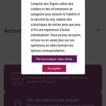
Comptoir des Vignes utilise des
cookies et des informations de
navigation pour assurer la fiabilité et
la sécurité du site, réaliser des
statistiques de visites ainsi que pour
Accords Mets & Vins
offrir une expérience d'achat
individualisée. Vous pouvez accepter,
refuser ou en savoir plus sur ces
opérations en sélectionnant les
options correspondantes.
Personnaliser mes choix
Accepter
58 caves en France
Retrouvez le réseau Comptoir des Vignes
partout en France !
Des cavistes à votre écoute
Bénéficiez de conseils sur-mesure et repartez