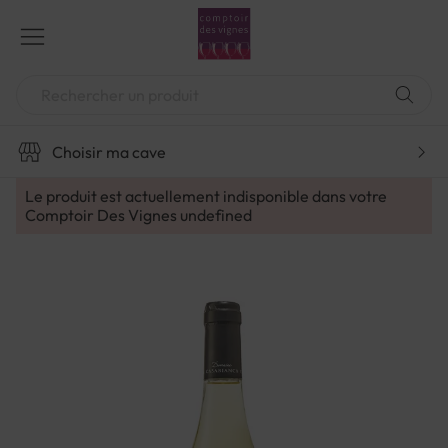
Aller
au
contenu
Chercher
Choisir ma cave
Le produit est actuellement indisponible dans votre
Comptoir Des Vignes
undefined