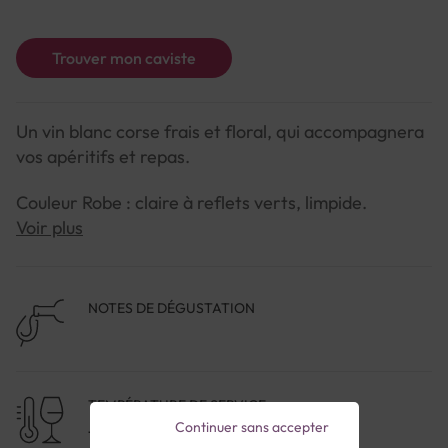
Trouver mon caviste
Un vin blanc corse frais et floral, qui accompagnera
vos apéritifs et repas.
Couleur Robe : claire à reflets verts, limpide.
Voir plus
Arômes Nez : floral (fleurs blanches) et expressif,
avec quelques notes anisées.
NOTES DE DÉGUSTATION
Saveurs Bouche : souple avec une bonne longueur, à
la fois nerveuse et douce. On retrouve le côté floral
et la jolie note anisée.
TEMPÉRATURE DE SERVICE
Continuer sans accepter
11-12°C