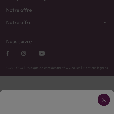
Notre offre
Notre offre
Nous suivre
CGV
|
CGU
|
Politique de confidentialité & Cookies
|
Mentions légales
Vente uniquement en caves. Contactez votre caviste pour plus de renseignements.
Les prix et promotions affichés peuvent varier selon le point de vente.
L'ABUS D'ALCOOL EST DANGEREUX POUR LA SANTÉ, À CONSOMMER AVEC MODÉRATION.