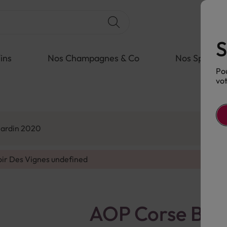
S
ins
Nos Champagnes & Co
Nos Spiritue
Pou
vot
nardin 2020
oir Des Vignes
undefined
AOP Corse Bla