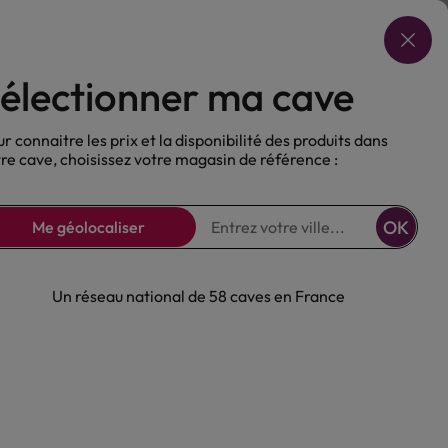
Choisir ma cave
électionner ma cave
ux
Nos Bières
Sans alcool
r connaitre les prix et la disponibilité des produits dans
re cave, choisissez votre magasin de référence :
OK
Me géolocaliser
Un réseau national de 58 caves en France
nc Domaine