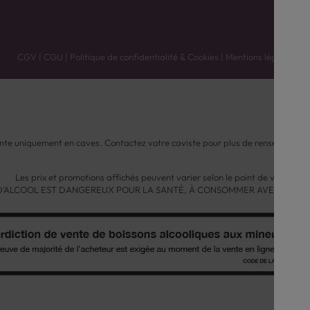
CGV
|
CGU
|
Politique de confidentialité & Cookies
|
Mentions légales
nte uniquement en caves. Contactez votre caviste pour plus de renseignemen
Les prix et promotions affichés peuvent varier selon le point de vente.
 D'ALCOOL EST DANGEREUX POUR LA SANTÉ, À CONSOMMER AVEC MODÉ