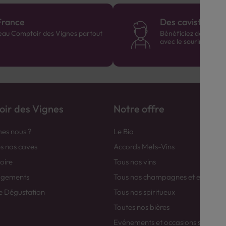
France
Des cavistes à v
eau Comptoir des Vignes partout
Bénéficiez de consei
avec le sourire :)
ir des Vignes
Notre offre
es nous ?
Le Bio
es nos caves
Accords Mets-Vins
toire
Tous nos vins
agements
Tous nos champagnes et efferver
e Dégustation
Tous nos spiritueux
Toutes nos bières
Evénements et occasions spéciale