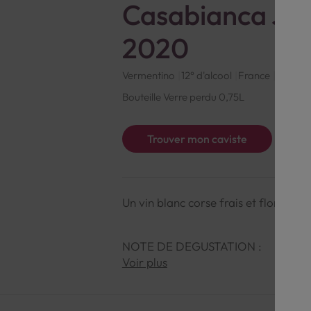
Casabianca Je
2020
Vermentino
12° d'alcool
France
Blanc
Bouteille Verre perdu 0,75L
Trouver mon caviste
Un vin blanc corse frais et floral, q
NOTE DE DEGUSTATION :
Voir plus
Couleur : Robe claire à reflets verts,
Arômes : Nez floral (fleurs blanches)