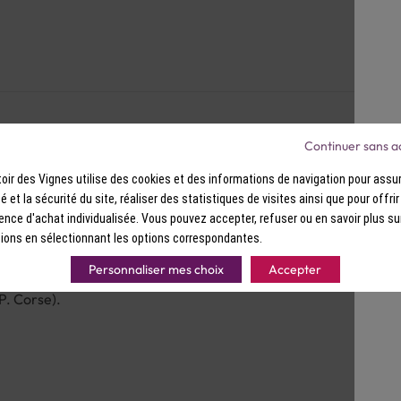
anisées.
Saveurs : Bouche souple avec une bo
douce. On retrouve le côté floral et l
Continuer sans a
ir des Vignes utilise des cookies et des informations de navigation pour assur
ité et la sécurité du site, réaliser des statistiques de visites ainsi que pour offri
ence d'achat individualisée. Vous pouvez accepter, refuser ou en savoir plus su
ions en sélectionnant les options correspondantes.
Personnaliser mes choix
Accepter
 assiette de charcuteries Corse bien entendu, des poissons grillé
P. Corse).