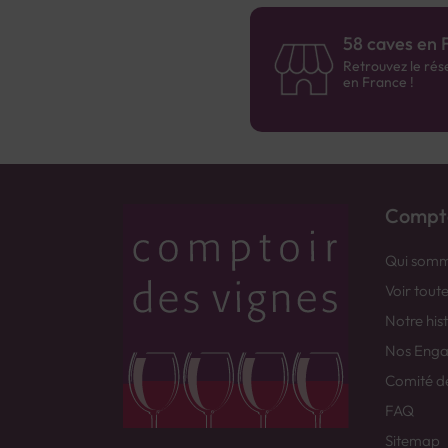
58 caves en 
Retrouvez le rés
en France !
Compto
Qui somm
Voir tout
Notre his
Nos Eng
Comité d
FAQ
Sitemap