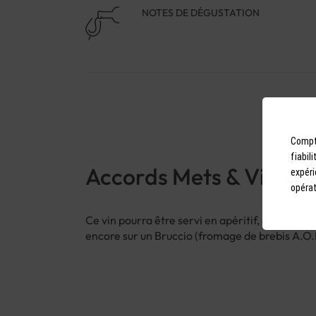
NOTES DE DÉGUSTATION
Compto
fiabil
Accords Mets & Vins
expéri
opérat
Ce vin pourra être servi en apéritif, avec une
encore sur un Bruccio (fromage de brebis A.O.