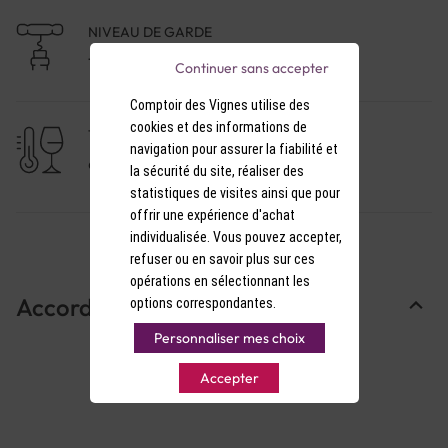
NIVEAU DE GARDE
1 à 3 ans
Continuer sans accepter
Comptoir des Vignes utilise des
cookies et des informations de
TEMPÉRATURE DE SERVICE
navigation pour assurer la fiabilité et
9-10°C
la sécurité du site, réaliser des
statistiques de visites ainsi que pour
offrir une expérience d'achat
individualisée. Vous pouvez accepter,
refuser ou en savoir plus sur ces
opérations en sélectionnant les
Accords Mets & Vins
options correspondantes.
Personnaliser mes choix
Accepter