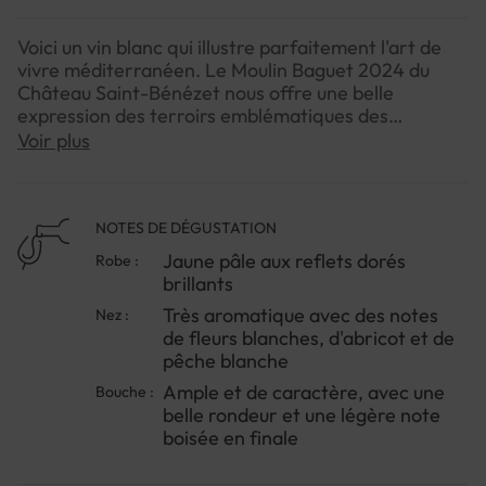
Voici un vin blanc qui illustre parfaitement l'art de
vivre méditerranéen. Le Moulin Baguet 2024 du
Château Saint-Bénézet nous offre une belle
expression des terroirs emblématiques des
Costières de Nîmes, où les galets roulés sculptent le
Voir plus
caractère des vins depuis des millénaires.Cet
assemblage harmonieux révèle toute la richesse
aromatique du sud, avec cette fraîcheur si
appréciable qui nous transporte immédiatement
NOTES DE DÉGUSTATION
sous le soleil provençal. Les vignerons ont su tirer
Jaune pâle aux reflets dorés
Robe :
parti des brises marines qui caressent les vignes
brillants
l'après-midi, apportant cette minéralité subtile qui
Très aromatique avec des notes
Nez :
fait la signature de l'appellation.Un vin de plaisir
de fleurs blanches, d'abricot et de
immédiat qui saura aussi bien vous accompagner à
pêche blanche
l'apéritif qu'à table. Son caractère généreux et sa
belle structure en font un compagnon idéal pour
Ample et de caractère, avec une
Bouche :
découvrir ou redécouvrir les vins blancs du
belle rondeur et une légère note
Languedoc-Roussillon. Servez-le bien frais et
boisée en finale
laissez-vous séduire par cette expression
authentique du terroir nîmois.