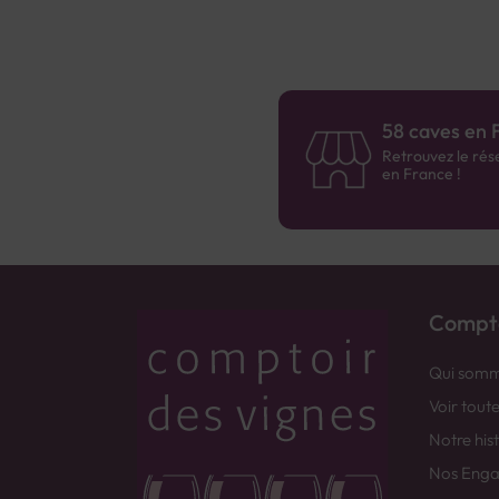
58 caves en 
Retrouvez le rés
en France !
Compto
Qui somm
Voir tout
Notre his
Nos Eng