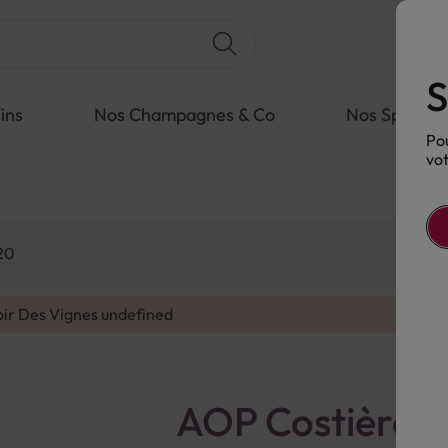
S
ins
Nos Champagnes & Co
Nos Spiritue
Pou
vot
20
oir Des Vignes
undefined
AOP Costières 