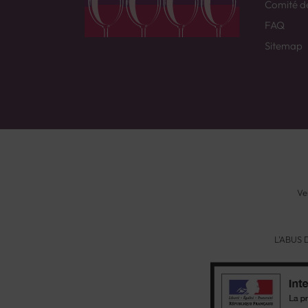
Comité d
FAQ
Sitemap
Ve
L'ABUS