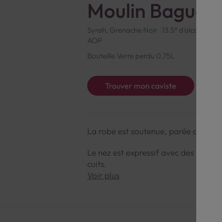
Moulin Baguet
Syrah, Grenache Noir
13.5° d'alcool
Fra
AOP
Bouteille Verre perdu 0,75L
Trouver mon caviste
La robe est soutenue, parée d’un roug
Le nez est expressif avec des notes d
cuits.
Voir plus
En bouche, il est harmonieux avec du
fondus ainsi qu’une bonne persistan