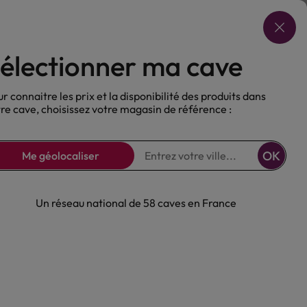
Choisir ma cave
électionner ma cave
ux
Nos Bières
Sans alcool
r connaitre les prix et la disponibilité des produits dans
re cave, choisissez votre magasin de référence :
OK
Me géolocaliser
Un réseau national de 58 caves en France
de Nîmes Rouge