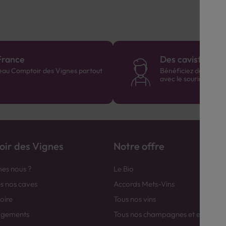
France
Des cavistes à v
eau Comptoir des Vignes partout
Bénéficiez de consei
avec le sourire :)
ir des Vignes
Notre offre
es nous ?
Le Bio
es nos caves
Accords Mets-Vins
toire
Tous nos vins
agements
Tous nos champagnes et efferver