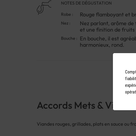
NOTES DE DÉGUSTATION
Rouge flamboyant et bri
Robe :
Nez parlant, arôme de 
Nez :
et une finition de fruits 
En bouche, il est agréa
Bouche :
harmonieux, rond.
Compto
fiabil
expéri
opérat
Accords Mets & Vins
Viandes rouges, grillades, plats en sauce ou f