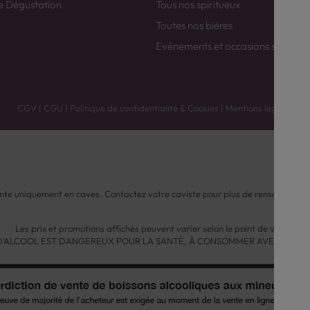
e Dégustation
Tous nos spiritueux
Toutes nos bières
Evénements et occasions spéciale
CGV
|
CGU
|
Politique de confidentialité & Cookies
|
Mentions légales
nte uniquement en caves. Contactez votre caviste pour plus de renseignemen
Les prix et promotions affichés peuvent varier selon le point de vente.
 D'ALCOOL EST DANGEREUX POUR LA SANTÉ, À CONSOMMER AVEC MODÉ