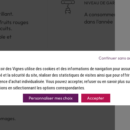
NIVEAU DE GARDE
llant.
A consommer
dans l'année
fruits rouges
cuits.
ble et
Continuer sans a
ir des Vignes utilise des cookies et des informations de navigation pour assur
ité et la sécurité du site, réaliser des statistiques de visites ainsi que pour offri
ence d'achat individualisée. Vous pouvez accepter, refuser ou en savoir plus su
ions en sélectionnant les options correspondantes.
Personnaliser mes choix
Accepter
romages.