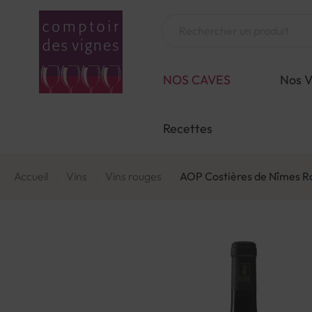
Aller
au
Chercher
contenu
NOS CAVES
Nos V
Recettes
Accueil
Vins
Vins rouges
AOP Costières de Nîmes R