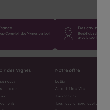
France
Des cavistes à v
eau Comptoir des Vignes partout
Bénéficiez de consei
avec le sourire :)
ir des Vignes
Notre offre
es nous ?
Le Bio
es nos caves
Accords Mets-Vins
toire
Tous nos vins
agements
Tous nos champagnes et efferver