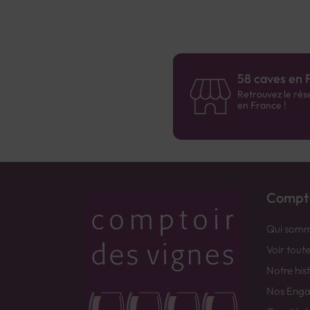
58 caves en 
Retrouvez le rés
en France !
Compto
Qui somm
Voir tout
Notre his
Nos Eng