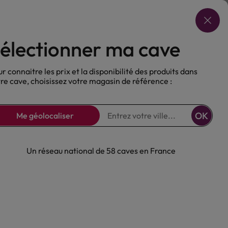
Choisir ma cave
électionner ma cave
ux
Nos Bières
Sans alcool
r connaitre les prix et la disponibilité des produits dans
re cave, choisissez votre magasin de référence :
OK
Me géolocaliser
Un réseau national de 58 caves en France
de Nîmes Rouge
 2022
nce
Rouge
Rhône
Costières de Nîmes