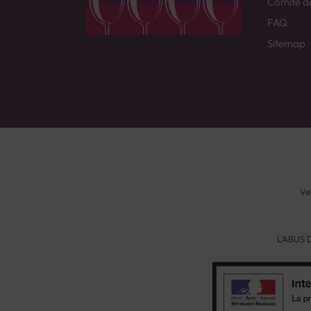
Comité d
FAQ
Sitemap
Ve
L'ABUS