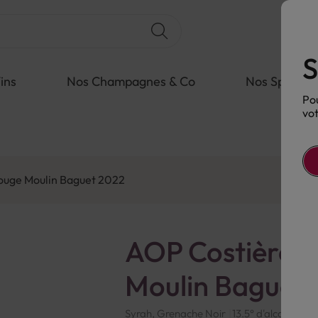
S
ins
Nos Champagnes & Co
Nos Spiritue
Pou
vot
ouge Moulin Baguet 2022
AOP Costières 
Moulin Baguet
Syrah, Grenache Noir
13.5° d'alcool
Fra