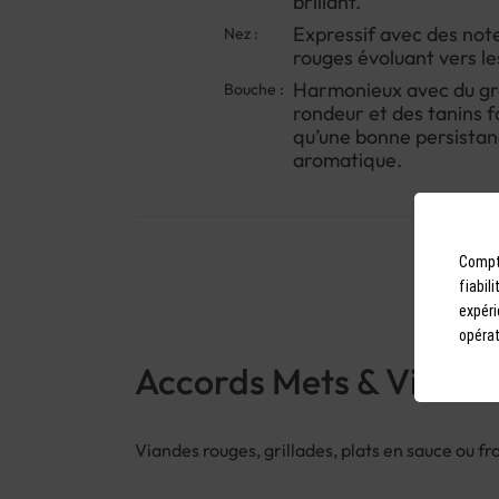
brillant.
Expressif avec des note
Nez :
rouges évoluant vers les
Harmonieux avec du gra
Bouche :
rondeur et des tanins f
qu’une bonne persista
aromatique.
Compto
fiabil
expéri
opérat
Accords Mets & Vins
Viandes rouges, grillades, plats en sauce ou f