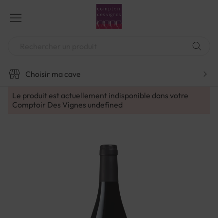
Aller
au
contenu
Chercher
Choisir ma cave
Le produit est actuellement indisponible dans votre
Comptoir Des Vignes
undefined