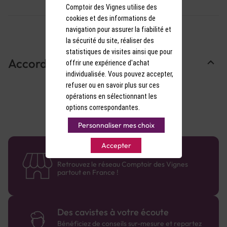
Comptoir des Vignes utilise des
cookies et des informations de
navigation pour assurer la fiabilité et
la sécurité du site, réaliser des
statistiques de visites ainsi que pour
Accords Mets & Vins
offrir une expérience d'achat
individualisée. Vous pouvez accepter,
refuser ou en savoir plus sur ces
opérations en sélectionnant les
options correspondantes.
Personnaliser mes choix
Accepter
58 caves en France
Retrouvez le réseau Comptoir des Vignes
partout en France !
Des cavistes à votre écoute
Bénéficiez de conseils sur-mesure et repartez