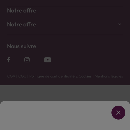
Notre offre
Notre offre
Nous suivre
CGV
|
CGU
|
Politique de confidentialité & Cookies
|
Mentions légales
Vente uniquement en caves. Contactez votre caviste pour plus de renseignements.
Les prix et promotions affichés peuvent varier selon le point de vente.
L'ABUS D'ALCOOL EST DANGEREUX POUR LA SANTÉ, À CONSOMMER AVEC MODÉRATION.