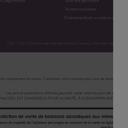
e Dégustation
Tous nos spiritueux
Toutes nos bières
Evénements et occasions spéciale
CGV
|
CGU
|
Politique de confidentialité & Cookies
|
Mentions légales
nte uniquement en caves. Contactez votre caviste pour plus de renseignemen
Les prix et promotions affichés peuvent varier selon le point de vente.
 D'ALCOOL EST DANGEREUX POUR LA SANTÉ, À CONSOMMER AVEC MODÉ