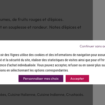
Saveurs : En bouche, attaque tout e
et parfums de fruits.
umes, de fruits rouges et d'épices.
t en souplesse et rondeur. Notes d'épices et
Continuer sans a
ir des Vignes utilise des cookies et des informations de navigation pour assur
ité et la sécurité du site, réaliser des statistiques de visites ainsi que pour offri
ence d'achat individualisée. Vous pouvez accepter, refuser ou en savoir plus su
ions en sélectionnant les options correspondantes.
Personnaliser mes choix
Accepter
ées, Cuisine Italienne, Cuisine Indienne, Crustacés.