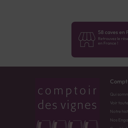
58 caves en 
Retrouvez le rés
en France !
Compto
Qui somm
Voir tout
Notre his
Nos Eng