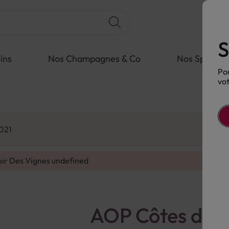
S
ins
Nos Champagnes & Co
Nos Spiritue
Pou
vot
021
oir Des Vignes
undefined
AOP Côtes de 