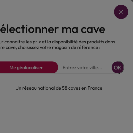
Choisir ma cave
électionner ma cave
ux
Nos Bières
Sans alcool
r connaitre les prix et la disponibilité des produits dans
re cave, choisissez votre magasin de référence :
OK
Me géolocaliser
Un réseau national de 58 caves en France
Provence Rosé