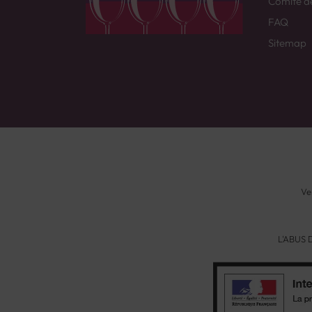
Comité d
FAQ
Sitemap
Ve
L'ABUS