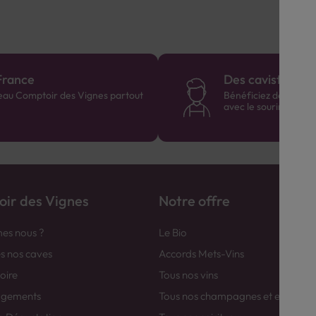
France
Des cavistes à v
eau Comptoir des Vignes partout
Bénéficiez de consei
avec le sourire :)
ir des Vignes
Notre offre
es nous ?
Le Bio
es nos caves
Accords Mets-Vins
toire
Tous nos vins
agements
Tous nos champagnes et efferver