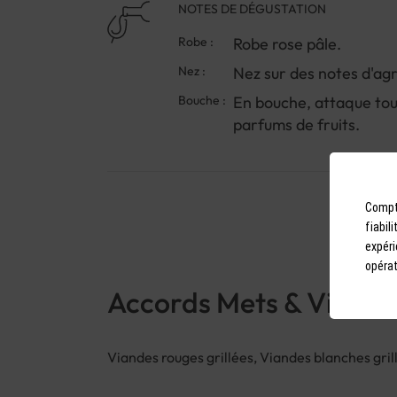
NOTES DE DÉGUSTATION
Robe :
Robe rose pâle.
Nez :
Nez sur des notes d'agr
Bouche :
En bouche, attaque tou
parfums de fruits.
Compto
fiabil
expéri
opérat
Accords Mets & Vins
Viandes rouges grillées, Viandes blanches grill