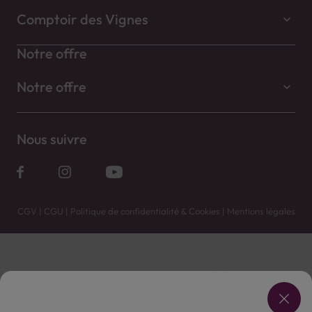
Comptoir des Vignes
Notre offre
Notre offre
Nous suivre
CGV
|
CGU
|
Politique de confidentialité & Cookies
|
Mentions légales
Vente uniquement en caves. Contactez votre caviste pour plus de renseignements.
Les prix et promotions affichés peuvent varier selon le point de vente.
L'ABUS D'ALCOOL EST DANGEREUX POUR LA SANTÉ, À CONSOMMER AVEC MODÉRATION.