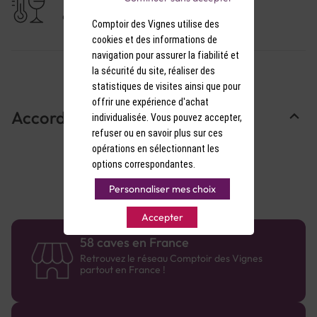
9-10°C
Arômes: Nez aromatique porté sur les agrumes à
Comptoir des Vignes utilise des
chair rose et les fruits rouges.
cookies et des informations de
navigation pour assurer la fiabilité et
Saveurs: Bouche fraîche dotée d'une belle finale
la sécurité du site, réaliser des
fruitée.
statistiques de visites ainsi que pour
offrir une expérience d'achat
Accords Mets & Vins
individualisée. Vous pouvez accepter,
refuser ou en savoir plus sur ces
opérations en sélectionnant les
options correspondantes.
Personnaliser mes choix
Accepter
58 caves en France
Retrouvez le réseau Comptoir des Vignes
partout en France !