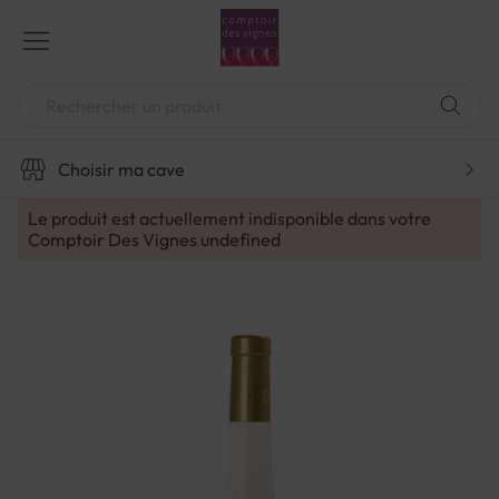
Aller
au
contenu
Chercher
Choisir ma cave
Le produit est actuellement indisponible dans votre
Comptoir Des Vignes
undefined