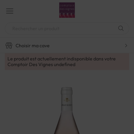
Aller
au
contenu
Chercher
Choisir ma cave
Le produit est actuellement indisponible dans votre
Comptoir Des Vignes
undefined