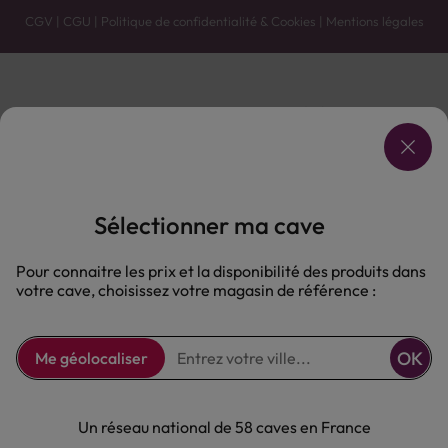
CGV
|
CGU
|
Politique de confidentialité & Cookies
|
Mentions légales
Vente uniquement en caves. Contactez votre caviste pour plus de renseignements.
Les prix et promotions affichés peuvent varier selon le point de vente.
L'ABUS D'ALCOOL EST DANGEREUX POUR LA SANTÉ, À CONSOMMER AVEC MODÉRATION.
Sélectionner ma cave
Pour connaitre les prix et la disponibilité des produits dans
votre cave, choisissez votre magasin de référence :
OK
Me géolocaliser
Un réseau national de 58 caves en France