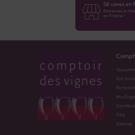
58 caves en 
Retrouvez le rés
en France !
Compto
Qui somm
Voir tout
Notre his
Nos Eng
Comité d
FAQ
Sitemap