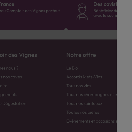
France
Des cavistes à v
eau Comptoir des Vignes partout
Bénéficiez de consei
avec le sourire :)
ir des Vignes
Notre offre
es nous ?
Le Bio
es nos caves
Accords Mets-Vins
toire
Tous nos vins
agements
Tous nos champagnes et efferver
e Dégustation
Tous nos spiritueux
Toutes nos bières
Evénements et occasions spéciale