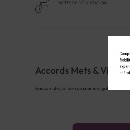
NOTES DE DÉGUSTATION
Compto
fiabil
expéri
Accords Mets & Vins
opérat
Guacamole, tartare de saumon, grillades, pizz