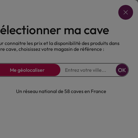
Choisir ma cave
électionner ma cave
ux
Nos Bières
Sans alcool
r connaitre les prix et la disponibilité des produits dans
re cave, choisissez votre magasin de référence :
OK
Me géolocaliser
Un réseau national de 58 caves en France
Provence Rosé