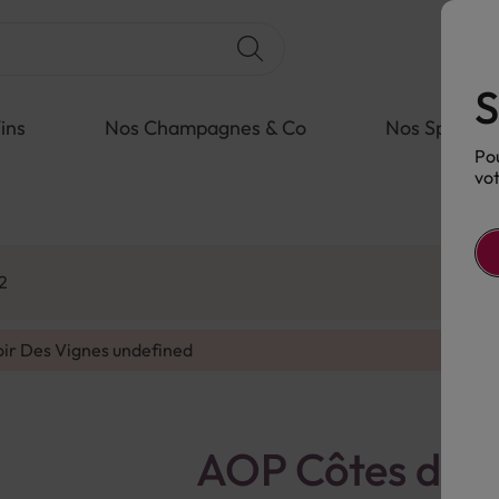
S
ins
Nos Champagnes & Co
Nos Spiritue
Pou
vot
2
oir Des Vignes
undefined
AOP Côtes de 