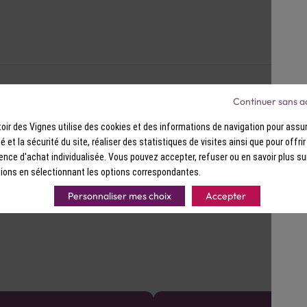
Couleur : Rose pêche, avec une belle
Arômes : Nez floral de jasmin et de 
Saveurs : Notes de pamplemousse ros
aromatique et une finale délicateme
Continuer sans a
ir des Vignes utilise des cookies et des informations de navigation pour assur
ité et la sécurité du site, réaliser des statistiques de visites ainsi que pour offri
ence d'achat individualisée. Vous pouvez accepter, refuser ou en savoir plus su
ions en sélectionnant les options correspondantes.
Personnaliser mes choix
Accepter
as