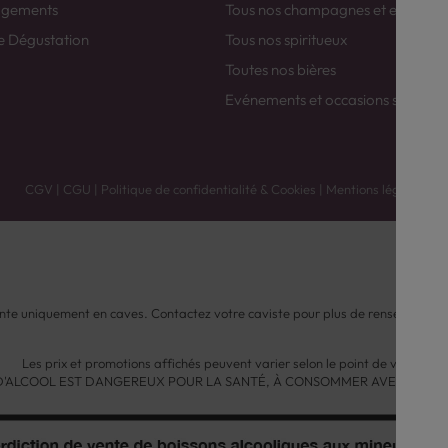
agements
Tous nos champagnes et efferver
e Dégustation
Tous nos spiritueux
Toutes nos bières
Evénements et occasions spéciale
CGV
|
CGU
|
Politique de confidentialité & Cookies
|
Mentions légales
nte uniquement en caves. Contactez votre caviste pour plus de renseignemen
Les prix et promotions affichés peuvent varier selon le point de vente.
 D'ALCOOL EST DANGEREUX POUR LA SANTÉ, À CONSOMMER AVEC MODÉ