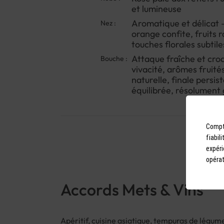
et lumineuse
Aromatique et délicat 
Nez :
orange confite, fruits r
touches florales subtile
Attaque fraîche et cro
Bouche :
vivacité, arômes fruités
naturelle, finale persis
équilibrée, résolumen
Compto
fiabil
expéri
opérat
Accords Mets & Vins
Apéritif, cuisine asiatique, tempuras de légum