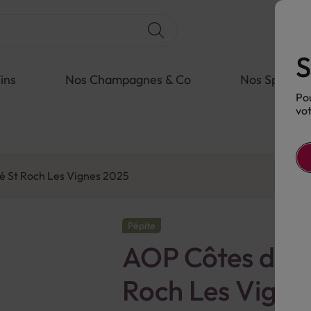
S
ins
Nos Champagnes & Co
Nos Spiritue
Pou
vot
é St Roch Les Vignes 2025
Pépite
AOP Côtes de P
Roch Les Vigne