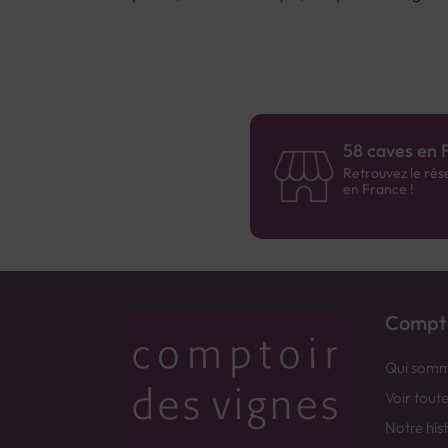
58 caves en 
Retrouvez le rés
en France !
Compto
Qui somm
Voir tout
Notre his