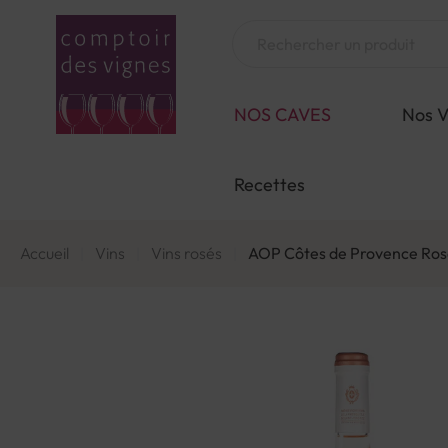
Aller
au
Chercher
contenu
NOS CAVES
Nos V
Recettes
Accueil
Vins
Vins rosés
AOP Côtes de Provence Ros