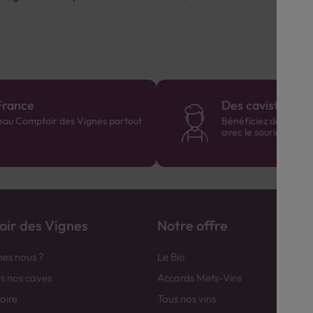
France
Des cavistes à v
eau Comptoir des Vignes partout
Bénéficiez de consei
avec le sourire :)
ir des Vignes
Notre offre
es nous ?
Le Bio
es nos caves
Accords Mets-Vins
toire
Tous nos vins