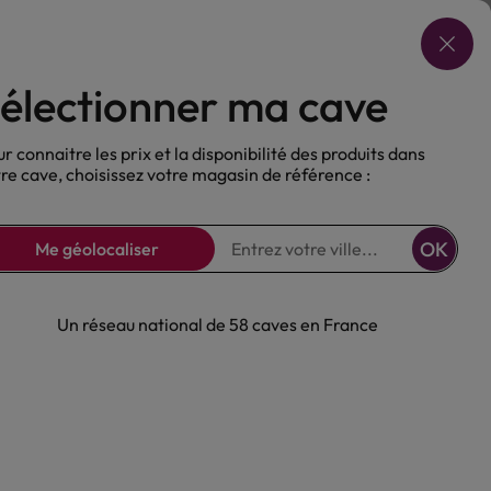
Choisir ma cave
électionner ma cave
ux
Nos Bières
Sans alcool
r connaitre les prix et la disponibilité des produits dans
re cave, choisissez votre magasin de référence :
OK
Me géolocaliser
Un réseau national de 58 caves en France
rovence Rosé St
s 2025