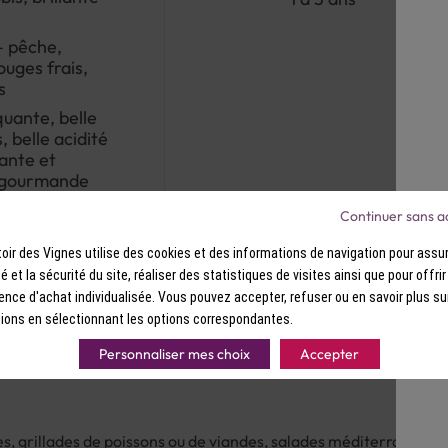
suivi d'une fermentation à basses te
optimale et une belle expression du f
robe rose pâle aux reflets rubis, bril
– pêche,
généreusement sur des arômes délica
ouges frais,
accompagnés de notes de fruits rouge
s
subtiles. En bouche, l'attaque est fr
quante, belle
vivacité. Les arômes fruités se dépl
, belle acidité
belle acidité naturelle. La bouche 
tante et
finale persistante et équilibrée.Ce ro
t gourmande
la France, parfait pour accompagner 
et vos moments de partage en terrass
Continuer sans a
apprécier toute la fraîcheur.
ir des Vignes utilise des cookies et des informations de navigation pour assur
ité et la sécurité du site, réaliser des statistiques de visites ainsi que pour offri
ence d'achat individualisée. Vous pouvez accepter, refuser ou en savoir plus su
ions en sélectionnant les options correspondantes.
Personnaliser mes choix
Accepter
es, grillades de poissons ou de viandes, salades méditerranéenne