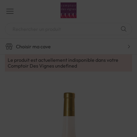
Aller
au
contenu
Chercher
Choisir ma cave
Le produit est actuellement indisponible dans votre
Comptoir Des Vignes
undefined