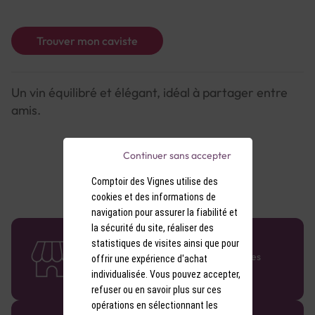
Trouver mon caviste
Un vin équilibré et élégant, idéal à partager entre
amis.
Continuer sans accepter
Comptoir des Vignes utilise des
cookies et des informations de
navigation pour assurer la fiabilité et
la sécurité du site, réaliser des
58 caves en France
statistiques de visites ainsi que pour
Retrouvez le réseau Comptoir des Vignes
offrir une expérience d'achat
partout en France !
individualisée. Vous pouvez accepter,
refuser ou en savoir plus sur ces
opérations en sélectionnant les