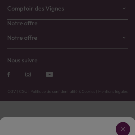
Comptoir des Vignes
Notre offre
Notre offre
Nous suivre
CGV
|
CGU
|
Politique de confidentialité & Cookies
|
Mentions légales
Vente uniquement en caves. Contactez votre caviste pour plus de renseignements.
Les prix et promotions affichés peuvent varier selon le point de vente.
L'ABUS D'ALCOOL EST DANGEREUX POUR LA SANTÉ, À CONSOMMER AVEC MODÉRATION.