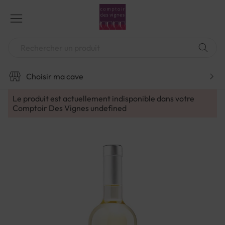
Aller
au
contenu
Chercher
Choisir ma cave
Le produit est actuellement indisponible dans votre
Comptoir Des Vignes
undefined