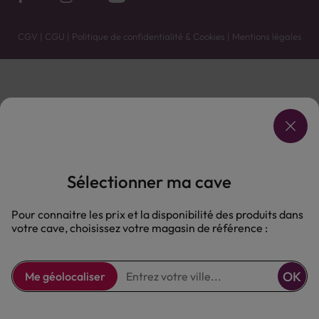
CGV
|
CGU
|
Politique de confidentialité & Cookies
|
Mentions légales
Vente uniquement en caves. Contactez votre caviste pour plus de renseignements.
Les prix et promotions affichés peuvent varier selon le point de vente.
L'ABUS D'ALCOOL EST DANGEREUX POUR LA SANTÉ, À CONSOMMER AVEC MODÉRATION.
Sélectionner ma cave
Pour connaitre les prix et la disponibilité des produits dans
votre cave, choisissez votre magasin de référence :
OK
Me géolocaliser