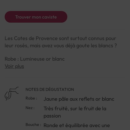
Trouver mon caviste
Les Cotes de Provence sont surtout connus pour
leur rosés, mais avez vous déjà goute les blancs ?
Robe : Lumineuse or blanc
Voir plus
Nez : Très fruité, sur le fruit de la passion
Bouche : L'orange scintille et se prolonge sur la
NOTES DE DÉGUSTATION
mangue, avec de la finesse et de l'équilibre
Robe :
Jaune pâle aux reflets or blanc
Nez :
Très fruité, sur le fruit de la
passion
Bouche :
Ronde et équilibrée avec une