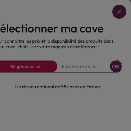
Choisir ma cave
électionner ma cave
ux
Nos Bières
Sans alcool
r connaitre les prix et la disponibilité des produits dans
re cave, choisissez votre magasin de référence :
OK
Me géolocaliser
Un réseau national de 58 caves en France
rovence Sec