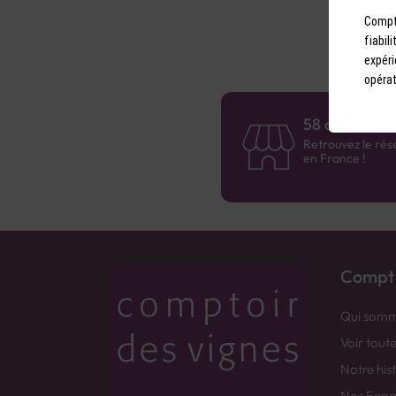
Compto
fiabil
expéri
opérat
58 caves en 
Retrouvez le rés
en France !
Compto
Qui somm
Voir tout
Notre his
Nos Eng