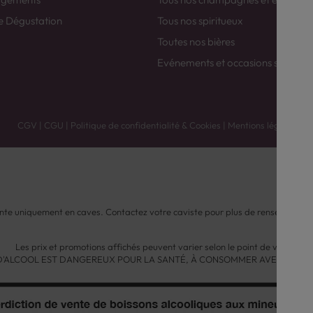
e Dégustation
Tous nos spiritueux
Toutes nos bières
Evénements et occasions spéciale
CGV
|
CGU
|
Politique de confidentialité & Cookies
|
Mentions légales
nte uniquement en caves. Contactez votre caviste pour plus de renseignemen
Les prix et promotions affichés peuvent varier selon le point de vente.
 D'ALCOOL EST DANGEREUX POUR LA SANTÉ, À CONSOMMER AVEC MODÉ