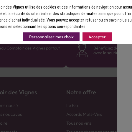
ir des Vignes utilise des cookies et des informations de navigation pour assur
ité et la sécurité du site, réaliser des statistiques de visites ainsi que pour offri
ence d'achat individualisée. Vous pouvez accepter, refuser ou en savoir plus su
ions en sélectionnant les options correspondantes.
Personnaliser mes choix
Accepter
France
Des cavistes à v
eau Comptoir des Vignes partout
Bénéficiez de consei
avec le sourire :)
ir des Vignes
Notre offre
es nous ?
Le Bio
es nos caves
Accords Mets-Vins
toire
Tous nos vins
agements
Tous nos champagnes et efferver