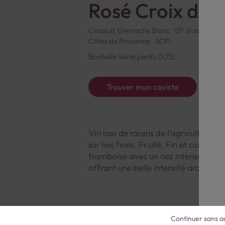
Rosé Croix de 
Cinsault, Grenache Blanc
13° d'alcool
Fr
Côtes de Provence
AOP
Bouteille Verre perdu 0,75L
Trouver mon caviste
Vin issu de raisins de l'agriculture b
sur lies fines. Fruité, Fin et comple
framboise avec un nez intense sur 
offrant une belle intensité aromatiq
Continuer sans a