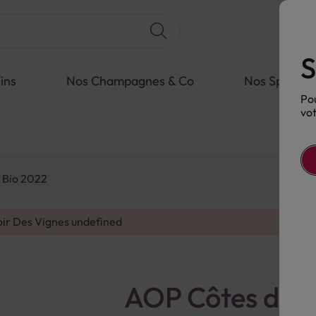
S
ins
Nos Champagnes & Co
Nos Spiritue
Pou
vot
 Bio 2022
oir Des Vignes
undefined
AOP Côtes de P