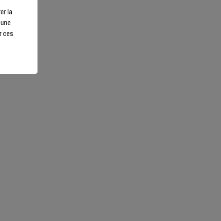
er la
r une
r ces
otre écoute
ls sur-mesure et repartez
Nous suivre
scents