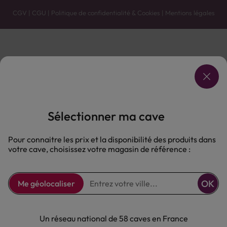
CGV
|
CGU
|
Politique de confidentialité & Cookies
|
Mentions légales
Vente uniquement en caves. Contactez votre caviste pour plus de renseignements.
Les prix et promotions affichés peuvent varier selon le point de vente.
L'ABUS D'ALCOOL EST DANGEREUX POUR LA SANTÉ, À CONSOMMER AVEC MODÉRATION.
Sélectionner ma cave
Pour connaitre les prix et la disponibilité des produits dans
votre cave, choisissez votre magasin de référence :
OK
Me géolocaliser
Un réseau national de 58 caves en France