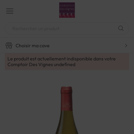
Aller
au
contenu
Chercher
Choisir ma cave
Le produit est actuellement indisponible dans votre
Comptoir Des Vignes
undefined