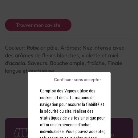
Trouver mon caviste
Couleur: Robe or pâle. Arômes: Nez intense avec
des arômes de fleurs blanches, violette et miel
d'acacia. Saveurs: Bouche ample, fraîche. Finale
longue et onctueuse.
Continuer sans accepter
Comptoir des Vignes utilise des
cookies et des informations de
navigation pour assurer la fiabilité et
la sécurité du site, réaliser des
statistiques de visites ainsi que pour
offrir une expérience d'achat
58 caves en France
individualisée. Vous pouvez accepter,
Retrouvez le réseau Comptoir des Vignes