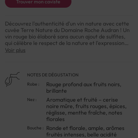
Trouver mon caviste
Découvrez l'authenticité d'un vin nature avec cette
cuvée Terre Nature du Domaine Roche Audran ! Un
vin rouge bio élaboré sans aucun ajout de sulfites,
qui célèbre le respect de la nature et l'expression
pure du terroir de la Vallée du Rhône.Depuis 1998,
Voir plus
Vincent Rochette dirige le Domaine Roche Audran,
un vignoble familial réparti sur les communes de
Buisson et de Visan, dans le nord du Vaucluse.
Succédant à quatre générations de viticulteurs, il a
NOTES DE DÉGUSTATION
fait le choix dès le départ de cultiver son vignoble
Rouge profond aux fruits noirs,
Robe :
dans le respect du vivant et du terroir. En 2006, il a
brillante
engagé l'ensemble du domaine en agriculture
Aromatique et fruité – cerise
Nez :
biodynamique, certifiée Demeter et Ecocert,
noire mûre, fruits rouges, épices,
réduisant au maximum l'intervention de l'homme
réglisse, menthe fraîche, notes
dans le cycle naturel de la vigne et du vin.Cet
florales
assemblage harmonieux de Grenache Noir (50%) et
de Syrah (50%), issus de vignes âgées de 30 ans
Ronde et florale, ample, arômes
Bouche :
plantées sur 5 hectares, révèle toute la finesse et
fruités intenses, belle acidité