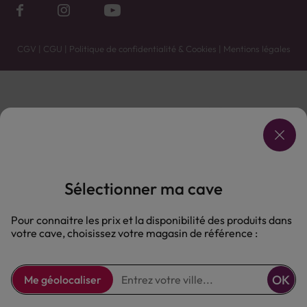
CGV
|
CGU
|
Politique de confidentialité & Cookies
|
Mentions légales
Vente uniquement en caves. Contactez votre caviste pour plus de renseignements.
Les prix et promotions affichés peuvent varier selon le point de vente.
L'ABUS D'ALCOOL EST DANGEREUX POUR LA SANTÉ, À CONSOMMER AVEC MODÉRATION.
Sélectionner ma cave
Pour connaitre les prix et la disponibilité des produits dans
votre cave, choisissez votre magasin de référence :
OK
Me géolocaliser