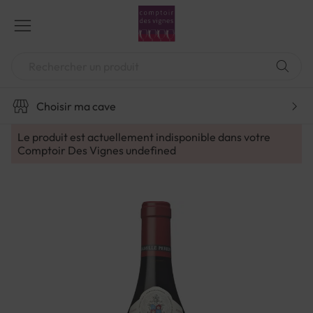
Aller
au
contenu
Chercher
Choisir ma cave
Le produit est actuellement indisponible dans votre
Comptoir Des Vignes
undefined