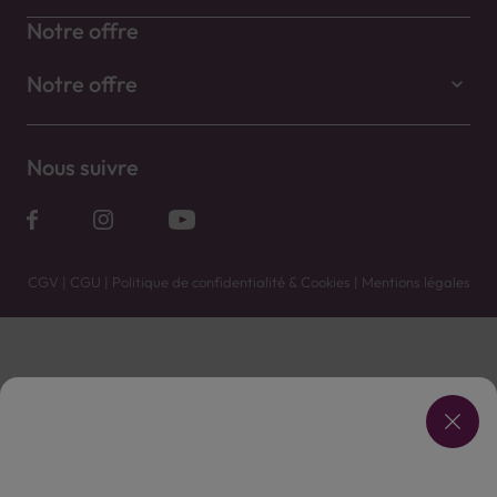
Notre offre
Notre offre
Nous suivre
CGV
|
CGU
|
Politique de confidentialité & Cookies
|
Mentions légales
Vente uniquement en caves. Contactez votre caviste pour plus de renseignements.
Les prix et promotions affichés peuvent varier selon le point de vente.
L'ABUS D'ALCOOL EST DANGEREUX POUR LA SANTÉ, À CONSOMMER AVEC MODÉRATION.