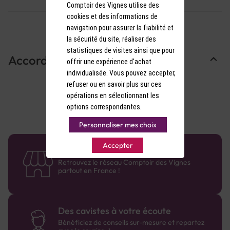
Comptoir des Vignes utilise des
cookies et des informations de
navigation pour assurer la fiabilité et
la sécurité du site, réaliser des
statistiques de visites ainsi que pour
Accords Mets & Vins
offrir une expérience d'achat
individualisée. Vous pouvez accepter,
refuser ou en savoir plus sur ces
opérations en sélectionnant les
options correspondantes.
Personnaliser mes choix
Accepter
58 caves en France
Retrouvez le réseau Comptoir des Vignes
partout en France !
Des cavistes à votre écoute
Bénéficiez de conseils sur-mesure et repartez