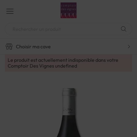
Aller
au
contenu
Chercher
Choisir ma cave
Le produit est actuellement indisponible dans votre
Comptoir Des Vignes
undefined