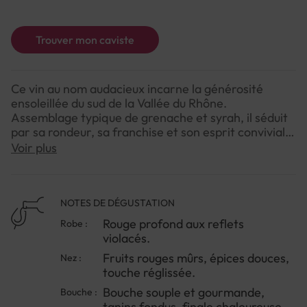
Trouver mon caviste
Ce vin au nom audacieux incarne la générosité
ensoleillée du sud de la Vallée du Rhône.
Assemblage typique de grenache et syrah, il séduit
par sa rondeur, sa franchise et son esprit convivial.
Il raconte l’histoire d’un vin de plaisir, fait pour
Voir plus
partager, simple sans être banal.
NOTE DE DÉGUSTATION
NOTES DE DÉGUSTATION
Couleur : Rouge profond aux reflets violacés.
Rouge profond aux reflets
Robe :
Arômes : Fruits rouges mûrs, épices douces, touche
violacés.
réglissée.
Fruits rouges mûrs, épices douces,
Nez :
Saveurs : Bouche souple et gourmande, tanins
touche réglissée.
fondus, finale chaleureuse.
Bouche souple et gourmande,
Bouche :
tanins fondus, finale chaleureuse.