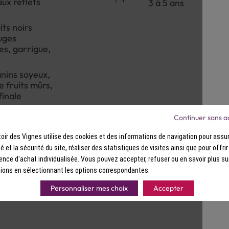
ux reflets
3 à 5 ans
Pour en profiter pleinement, pensez 
servir, il n’en sera que plus expressif.
ts noirs
ouges
es, garrigue,
anins soyeux,
e fruits mûrs,
finale
Continuer sans a
ir des Vignes utilise des cookies et des informations de navigation pour assur
ité et la sécurité du site, réaliser des statistiques de visites ainsi que pour offri
ence d'achat individualisée. Vous pouvez accepter, refuser ou en savoir plus su
ions en sélectionnant les options correspondantes.
Personnaliser mes choix
Accepter