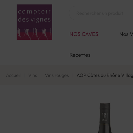
Aller
au
Chercher
contenu
NOS CAVES
Nos V
Recettes
Accueil
Vins
Vins rouges
AOP Côtes du Rhône Villa