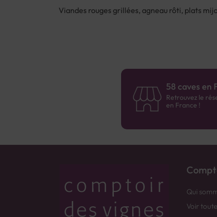
Viandes rouges grillées, agneau rôti, plats mij
58 caves en 
Retrouvez le rés
en France !
Compto
Qui somm
Voir tout