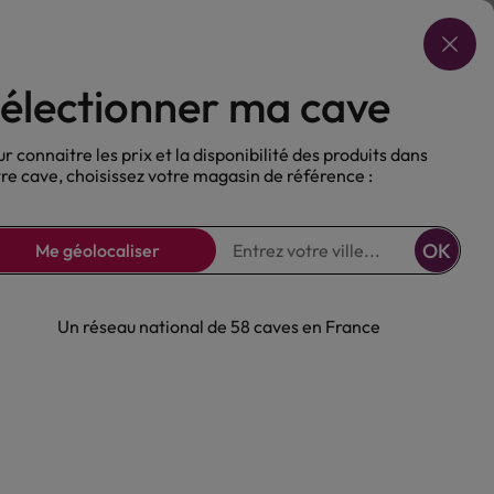
Choisir ma cave
électionner ma cave
ux
Nos Bières
Sans alcool
r connaitre les prix et la disponibilité des produits dans
re cave, choisissez votre magasin de référence :
OK
Me géolocaliser
Un réseau national de 58 caves en France
hône Villages
 Martin Plan de