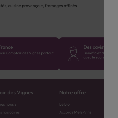
otés, cuisine provençale, fromages affinés
France
Des cavistes à v
eau Comptoir des Vignes partout
Bénéficiez de consei
avec le sourire :)
ir des Vignes
Notre offre
es nous ?
Le Bio
es nos caves
Accords Mets-Vins