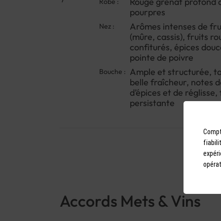
Rouge grenat profond a
Robe :
pourpres
Arômes intenses de frui
Nez :
(mûre, cassis), fruits r
confiturés, épices douc
pointe de poivre
Ample et structurée, t
Bouche :
belle fraîcheur, notes d
d’épices et de réglisse, 
persistante
Compto
fiabil
expéri
opérat
Accords Mets & Vins