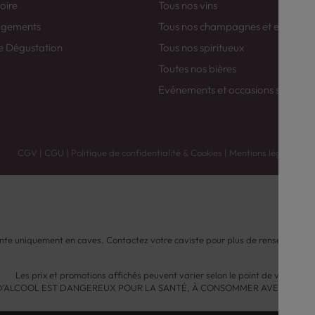
toire
Tous nos vins
agements
Tous nos champagnes et efferver
e Dégustation
Tous nos spiritueux
Toutes nos bières
Evénements et occasions spéciale
CGV
|
CGU
|
Politique de confidentialité & Cookies
|
Mentions légales
nte uniquement en caves. Contactez votre caviste pour plus de renseignemen
Les prix et promotions affichés peuvent varier selon le point de vente.
 D'ALCOOL EST DANGEREUX POUR LA SANTÉ, À CONSOMMER AVEC MODÉ