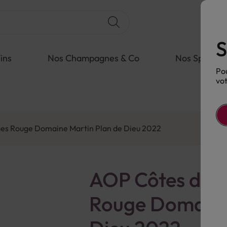
S
ins
Nos Champagnes & Co
Nos Spiritue
Pou
vot
ges Rouge Domaine Martin Plan de Dieu 2022
AOP Côtes du R
Rouge Domaine