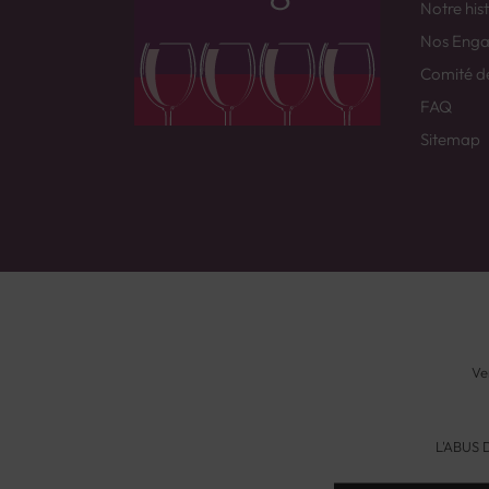
Notre his
Nos Eng
Comité d
FAQ
Sitemap
Ve
L'ABUS