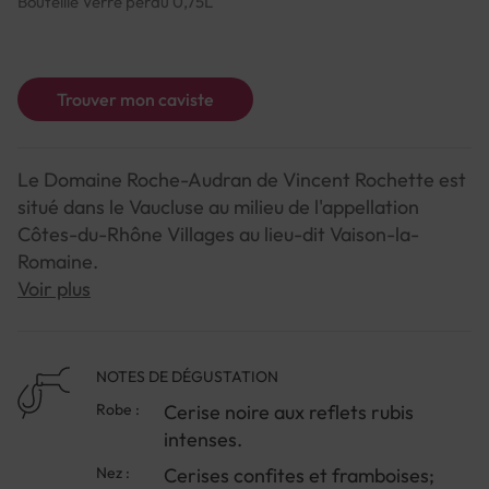
Bouteille Verre perdu 0,75L
Trouver mon caviste
Le Domaine Roche-Audran de Vincent Rochette est
situé dans le Vaucluse au milieu de l'appellation
Côtes-du-Rhône Villages au lieu-dit Vaison-la-
Romaine.
Voir plus
Le rouge César de Vincent Rochette est composé à
100 % de grenache. Il en résulte un vin puissant et
NOTES DE DÉGUSTATION
élégant avec beaucoup de fraîcheur et de jutosité
Robe :
Cerise noire aux reflets rubis
ainsi que la chaleur typique d'un Côtes-du-Rhône.
intenses.
Nez :
Cerises confites et framboises;