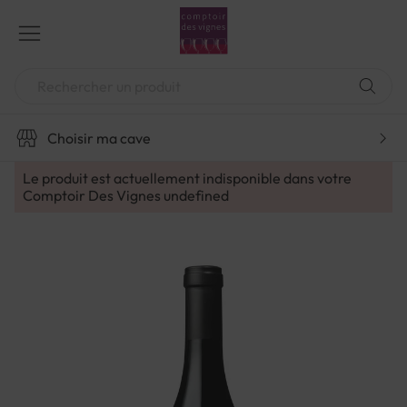
Aller
au
contenu
Chercher
Choisir ma cave
Le produit est actuellement indisponible dans votre
Comptoir Des Vignes
undefined