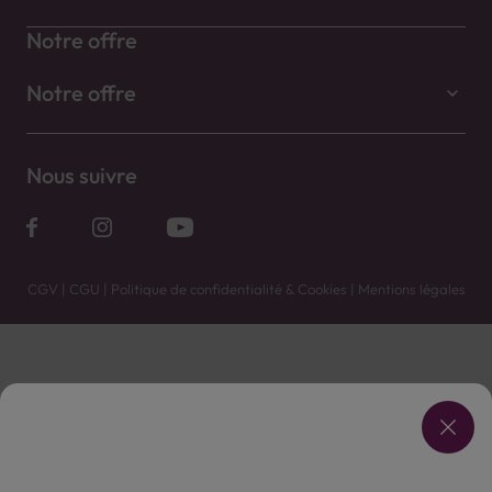
Notre offre
Notre offre
Nous suivre
CGV
|
CGU
|
Politique de confidentialité & Cookies
|
Mentions légales
Vente uniquement en caves. Contactez votre caviste pour plus de renseignements.
Les prix et promotions affichés peuvent varier selon le point de vente.
L'ABUS D'ALCOOL EST DANGEREUX POUR LA SANTÉ, À CONSOMMER AVEC MODÉRATION.