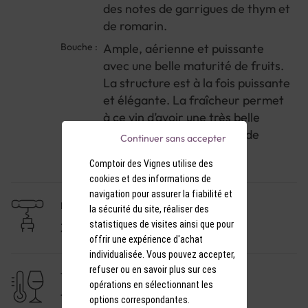
des notes de garrigues de thym et
de romarin.
Bouche :
Ample, aérienne et puissante
avec une belle maturité de fruits.
La structure est à la fois puissante
et élégante. La fraîcheur permet
à ce vin d’avoir une très belle
persistance sur des notes de
Continuer sans accepter
coulis de framboise
Comptoir des Vignes utilise des
cookies et des informations de
navigation pour assurer la fiabilité et
NIVEAU DE GARDE
la sécurité du site, réaliser des
statistiques de visites ainsi que pour
3 à 5 ans
offrir une expérience d'achat
individualisée. Vous pouvez accepter,
refuser ou en savoir plus sur ces
TEMPÉRATURE DE SERVICE
opérations en sélectionnant les
17-18°C
options correspondantes.