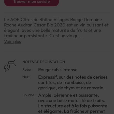
Trouver mon caviste
Le AOP Côtes du Rhône Villages Rouge Domaine
Roche Audran Cesar Bio 2020 est un vin puissant et
élégant, avec une belle maturité de fruits et une
fraîcheur persistante. C'est un vin qui
accompagnera parfaitement les viandes rouges
Voir plus
grillées et les plats mijotés.
NOTES DE DÉGUSTATION
Rouge rubis intense
Robe :
Expressif, sur des notes de cerises
Nez :
confites, de framboise, de
garrigue, de thym et de romarin.
Ample, aérienne et puissante,
Bouche :
avec une belle maturité de fruits.
La structure est à la fois puissante
et élégante. La fraîcheur permet