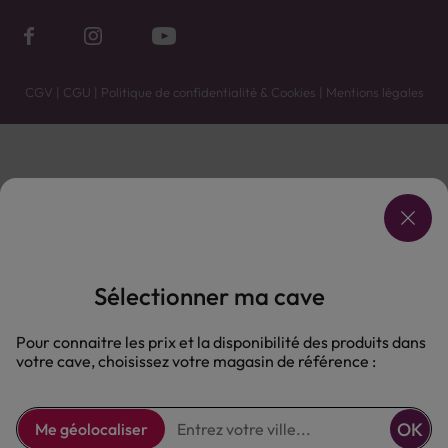
CGV
|
CGU
|
Politique de confidentialité & Cookies
|
Mentions légales
Vente uniquement en caves. Contactez votre caviste pour plus de renseignements.
Les prix et promotions affichés peuvent varier selon le point de vente.
L'ABUS D'ALCOOL EST DANGEREUX POUR LA SANTÉ, À CONSOMMER AVEC MODÉRATION.
Sélectionner ma cave
Pour connaitre les prix et la disponibilité des produits dans
votre cave, choisissez votre magasin de référence :
OK
Me géolocaliser