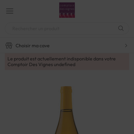
Aller
au
contenu
Chercher
Choisir ma cave
Le produit est actuellement indisponible dans votre
Comptoir Des Vignes
undefined