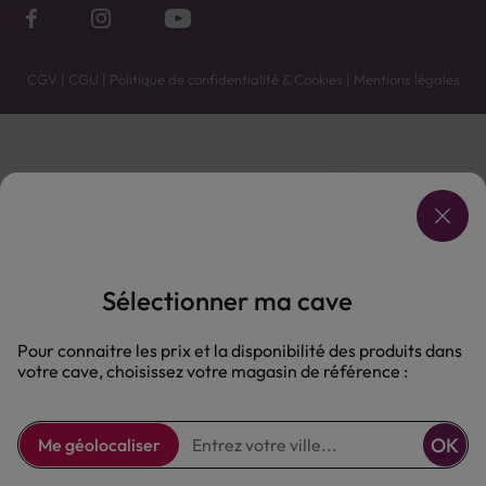
CGV
|
CGU
|
Politique de confidentialité & Cookies
|
Mentions légales
Vente uniquement en caves. Contactez votre caviste pour plus de renseignements.
Les prix et promotions affichés peuvent varier selon le point de vente.
L'ABUS D'ALCOOL EST DANGEREUX POUR LA SANTÉ, À CONSOMMER AVEC MODÉRATION.
Sélectionner ma cave
Pour connaitre les prix et la disponibilité des produits dans
votre cave, choisissez votre magasin de référence :
OK
Me géolocaliser