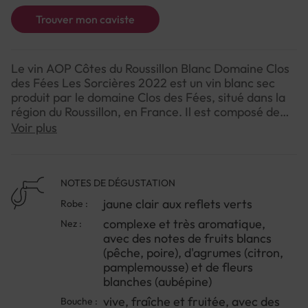
Trouver mon caviste
Le vin AOP Côtes du Roussillon Blanc Domaine Clos
des Fées Les Sorcières 2022 est un vin blanc sec
produit par le domaine Clos des Fées, situé dans la
région du Roussillon, en France. Il est composé de
trois cépages principaux : le vermentino (50 %), la
Voir plus
roussanne (30 %) et le grenache blanc (20 %).
Le vin a une robe jaune clair aux reflets verts. Le
nez est complexe et très aromatique, avec des
NOTES DE DÉGUSTATION
notes de fruits blancs (pêche, poire), d'agrumes
jaune clair aux reflets verts
Robe :
(citron, pamplemousse) et de fleurs blanches
complexe et très aromatique,
Nez :
(aubépine). La bouche est vive, fraîche et fruitée,
avec des notes de fruits blancs
avec des notes d'agrumes (citron), de pomme et une
(pêche, poire), d'agrumes (citron,
finale iodée.
pamplemousse) et de fleurs
blanches (aubépine)
vive, fraîche et fruitée, avec des
Bouche :