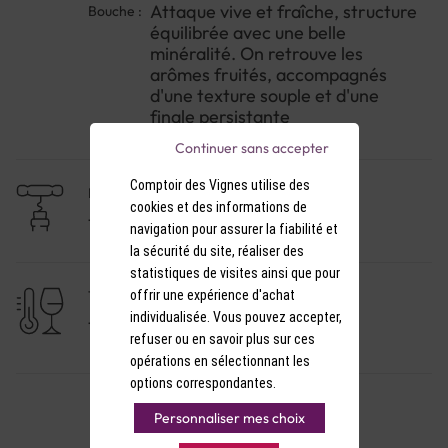
Attaque vive et fraîche, structure
Bouche :
équilibrée avec une belle
minéralité. On retrouve les
arômes fruités, accompagnés
d'une texture souple et d'une
finale persistante
Continuer sans accepter
Comptoir des Vignes utilise des
NIVEAU DE GARDE
cookies et des informations de
1 à 3 ans
navigation pour assurer la fiabilité et
la sécurité du site, réaliser des
statistiques de visites ainsi que pour
offrir une expérience d'achat
TEMPÉRATURE DE SERVICE
individualisée. Vous pouvez accepter,
11-12°C
refuser ou en savoir plus sur ces
opérations en sélectionnant les
options correspondantes.
Personnaliser mes choix