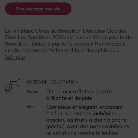
Trouver mon caviste
Le vin blanc Côtes du Roussillon Domaine Clos des
Fées Les Sorcières 2024 est une véritable pépite du
Roussillon. Élaboré par le talentueux Hervé Bizeul,
ce vin incarne parfaitement la philosophie du
domaine : fraîcheur, fruit et minéralité. C'est un
Voir plus
blanc qui séduit dès la première gorgée, offrant une
belle expression du terroir argilo-calcaire de
Vingrau.Sa vivacité et son côté désaltérant en font
un compagnon idéal pour les chaudes journées
NOTES DE DÉGUSTATION
d'été, tout en conservant suffisamment de
Dorée aux reflets argentés,
Robe :
complexité pour satisfaire les amateurs les plus
brillante et limpide
exigeants. Un vrai coup de coeur qui démontre tout
Complexe et élégant, évoquant
Nez :
le potentiel des blancs du Roussillon !
les fleurs blanches (aubépine,
acacia), les fruits à chair blanche
(pêche), avec des notes minérales
(silex) et une touche briochée