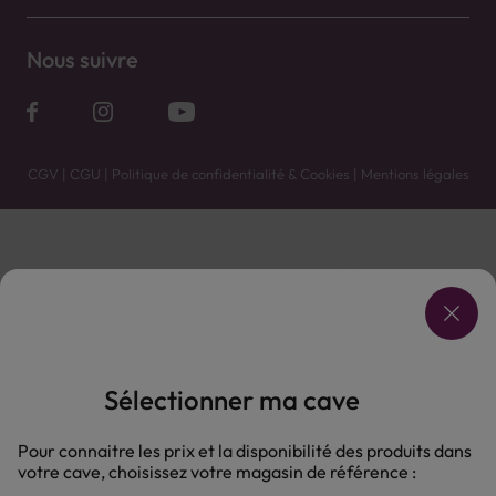
Nous suivre
CGV
|
CGU
|
Politique de confidentialité & Cookies
|
Mentions légales
Vente uniquement en caves. Contactez votre caviste pour plus de renseignements.
Les prix et promotions affichés peuvent varier selon le point de vente.
L'ABUS D'ALCOOL EST DANGEREUX POUR LA SANTÉ, À CONSOMMER AVEC MODÉRATION.
Sélectionner ma cave
Pour connaitre les prix et la disponibilité des produits dans
votre cave, choisissez votre magasin de référence :