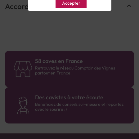
Accepter
Accords Mets & Vins
58 caves en France
Retrouvez le réseau Comptoir des Vignes
partout en France !
Des cavistes à votre écoute
Bénéficiez de conseils sur-mesure et repartez
avec le sourire :)