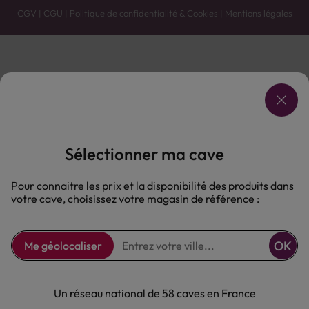
CGV
|
CGU
|
Politique de confidentialité & Cookies
|
Mentions légales
Vente uniquement en caves. Contactez votre caviste pour plus de renseignements.
Les prix et promotions affichés peuvent varier selon le point de vente.
L'ABUS D'ALCOOL EST DANGEREUX POUR LA SANTÉ, À CONSOMMER AVEC MODÉRATION.
Sélectionner ma cave
Pour connaitre les prix et la disponibilité des produits dans
votre cave, choisissez votre magasin de référence :
OK
Me géolocaliser
Un réseau national de 58 caves en France
10.90 €