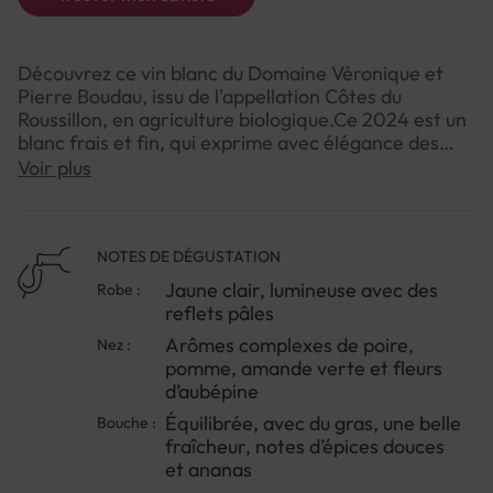
Découvrez ce vin blanc du Domaine Véronique et
Pierre Boudau, issu de l'appellation Côtes du
Roussillon, en agriculture biologique.Ce 2024 est un
blanc frais et fin, qui exprime avec élégance des
notes fruitées et florales grâce à son assemblage de
Voir plus
grenache blanc et vermentino. En bouche, il séduit
par son équilibre entre gras et vivacité, révélant des
saveurs d’amande verte, poire, pomme et une
pointe exotique d’ananas, soulignée par une belle
NOTES DE DÉGUSTATION
minéralité.C’est un vin convivial et polyvalent,
Jaune clair, lumineuse avec des
Robe :
parfait pour un apéritif entre amis ou pour
reflets pâles
accompagner délicatement crustacés, poissons
Arômes complexes de poire,
Nez :
grillés ou tapas. Servez-le bien frais pour profiter
pomme, amande verte et fleurs
pleinement de sa fraîcheur et de sa délicatesse.
d’aubépine
Équilibrée, avec du gras, une belle
Bouche :
fraîcheur, notes d’épices douces
et ananas