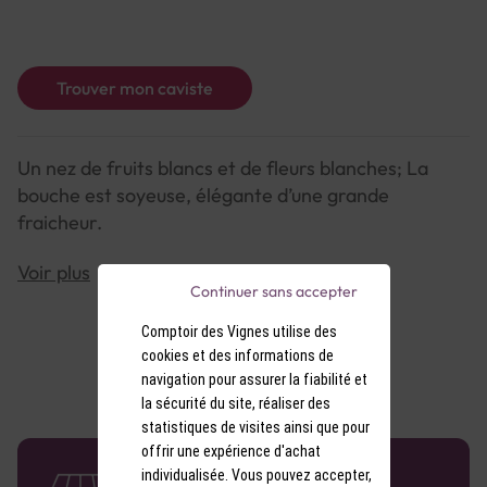
Trouver mon caviste
Un nez de fruits blancs et de fleurs blanches; La
bouche est soyeuse, élégante d’une grande
fraicheur.
Le vin blanc Cistus s’apprécie en apéritif, sur des
Voir plus
Continuer sans accepter
poissons cuisinés, du saumon, des coquilles Saint
Jacques, du ris de veau et avec un pélardon.
Comptoir des Vignes utilise des
cookies et des informations de
navigation pour assurer la fiabilité et
la sécurité du site, réaliser des
statistiques de visites ainsi que pour
offrir une expérience d'achat
58 caves en France
individualisée. Vous pouvez accepter,