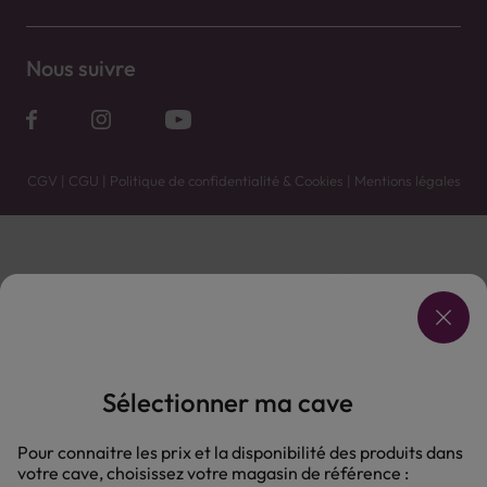
Nous suivre
CGV
|
CGU
|
Politique de confidentialité & Cookies
|
Mentions légales
Vente uniquement en caves. Contactez votre caviste pour plus de renseignements.
Les prix et promotions affichés peuvent varier selon le point de vente.
L'ABUS D'ALCOOL EST DANGEREUX POUR LA SANTÉ, À CONSOMMER AVEC MODÉRATION.
Sélectionner ma cave
Pour connaitre les prix et la disponibilité des produits dans
votre cave, choisissez votre magasin de référence :