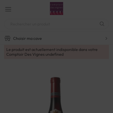
Aller
au
contenu
Chercher
Choisir ma cave
Le produit est actuellement indisponible dans votre
Comptoir Des Vignes
undefined