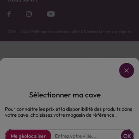
CGV
|
CGU
|
Politique de confidentialité & Cookies
|
Mentions légales
Vente uniquement en caves. Contactez votre caviste pour plus de renseignements.
Les prix et promotions affichés peuvent varier selon le point de vente.
L'ABUS D'ALCOOL EST DANGEREUX POUR LA SANTÉ, À CONSOMMER AVEC MODÉRATION.
Sélectionner ma cave
Pour connaitre les prix et la disponibilité des produits dans
votre cave, choisissez votre magasin de référence :
OK
Me géolocaliser