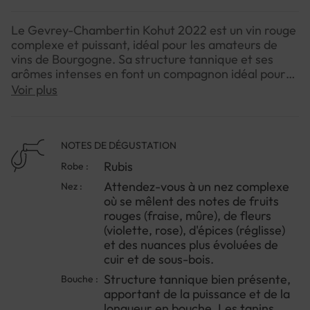
Le Gevrey-Chambertin Kohut 2022 est un vin rouge
complexe et puissant, idéal pour les amateurs de
vins de Bourgogne. Sa structure tannique et ses
arômes intenses en font un compagnon idéal pour
les plats riches et savoureux.Les vins de Gevrey-
Voir plus
Chambertin sont souvent décrits comme des vins
pour carnassiers. Le Gevrey-Chambertin Kohut
2022 ne déroge pas à la règle.
NOTES DE DÉGUSTATION
Rubis
Robe :
Attendez-vous à un nez complexe
Nez :
où se mêlent des notes de fruits
rouges (fraise, mûre), de fleurs
(violette, rose), d'épices (réglisse)
et des nuances plus évoluées de
cuir et de sous-bois.
Structure tannique bien présente,
Bouche :
apportant de la puissance et de la
longueur en bouche. Les tanins