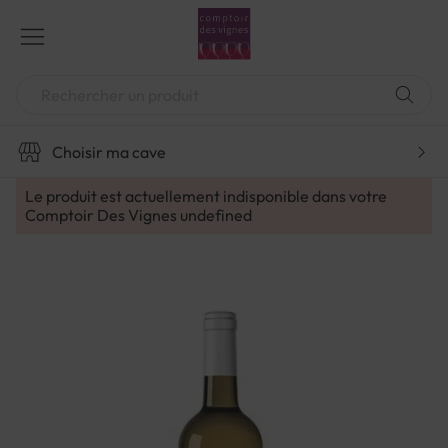
Aller
au
contenu
Chercher
Choisir ma cave
Le produit est actuellement indisponible dans votre
Comptoir Des Vignes
undefined