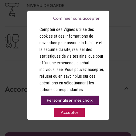
NIVEAU DE GARDE
1 à 3 ans
Continuer sans accepter
Comptoir des Vignes utilise des
cookies et des informations de
TEMPÉRATURE DE SERVICE
navigation pour assurer la fiabilité et
9-10°C
la sécurité du site, réaliser des
statistiques de visites ainsi que pour
offrir une expérience d'achat
individualisée. Vous pouvez accepter,
refuser ou en savoir plus sur ces
opérations en sélectionnant les
Accords Mets & Vins
options correspondantes.
Personnaliser mes choix
Accepter