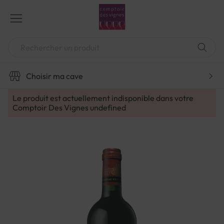
Aller
au
contenu
Chercher
Choisir ma cave
Le produit est actuellement indisponible dans votre
Comptoir Des Vignes
undefined