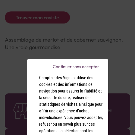
Trouver mon caviste
Assemblage de merlot et de cabernet sauvignon.
Une vraie gourmandise
Continuer sans accepter
Comptoir des Vignes utilise des
cookies et des informations de
navigation pour assurer la fiabilité et
la sécurité du site, réaliser des
58 caves en France
statistiques de visites ainsi que pour
Retrouvez le réseau Comptoir des Vignes
offrir une expérience d'achat
partout en France !
individualisée. Vous pouvez accepter,
refuser ou en savoir plus sur ces
opérations en sélectionnant les