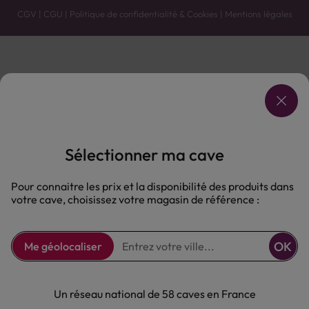
CGV
|
CGU
|
Politique de confidentialité & Cookies
|
Mentions légales
Vente uniquement en caves. Contactez votre caviste pour plus de renseignements.
Les prix et promotions affichés peuvent varier selon le point de vente.
L'ABUS D'ALCOOL EST DANGEREUX POUR LA SANTÉ, À CONSOMMER AVEC MODÉRATION.
Sélectionner ma cave
Pour connaitre les prix et la disponibilité des produits dans
votre cave, choisissez votre magasin de référence :
OK
Me géolocaliser
Un réseau national de 58 caves en France