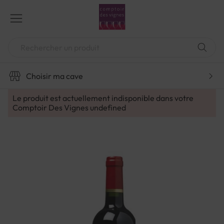
Aller
au
contenu
Chercher
Choisir ma cave
Le produit est actuellement indisponible dans votre
Comptoir Des Vignes
undefined