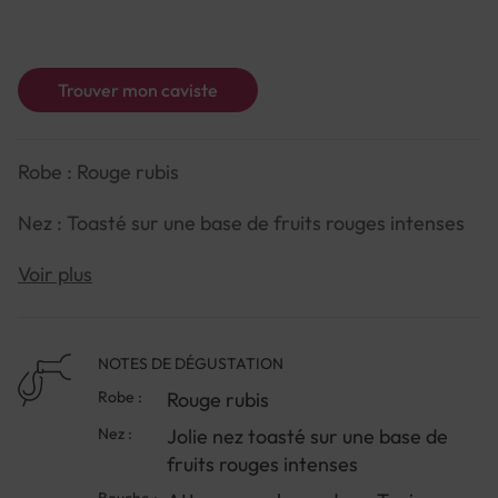
Trouver mon caviste
Robe : Rouge rubis
Nez : Toasté sur une base de fruits rouges intenses
Bouche : Equilibré avec une finale longue et
Voir plus
plaisante. Vin tannique axé sur la rondeur
NOTES DE DÉGUSTATION
Robe :
Rouge rubis
Nez :
Jolie nez toasté sur une base de
fruits rouges intenses