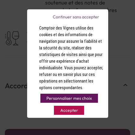
soutenue et des notes de
marmelade d'oranges amères
Continuer sans accepter
Comptoir des Vignes utilise des
TEMPÉRATURE DE SERVICE
cookies et des informations de
navigation pour assurer la fiabilité et
11-12°C
la sécurité du site, réaliser des
statistiques de visites ainsi que pour
offrir une expérience d'achat
individualisée. Vous pouvez accepter,
refuser ou en savoir plus sur ces
opérations en sélectionnant les
Accords Mets & Vins
options correspondantes.
Personnaliser mes choix
Accepter