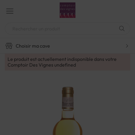
Aller
au
contenu
Chercher
Choisir ma cave
Le produit est actuellement indisponible dans votre
Comptoir Des Vignes
undefined