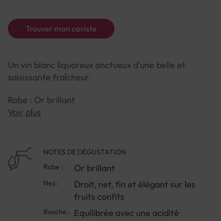
Trouver mon caviste
Un vin blanc liquoreux onctueux d'une belle et
saisissante fraîcheur.
Robe : Or brillant
Voir plus
Nez : Droit, net, fin et élégant sur les fruits confits
Bouche : Equilibrée avec une acidité soutenue et des
NOTES DE DÉGUSTATION
notes de marmelade d'oranges amères
Robe :
Or brillant
Nez :
Droit, net, fin et élégant sur les
fruits confits
Bouche :
Equilibrée avec une acidité