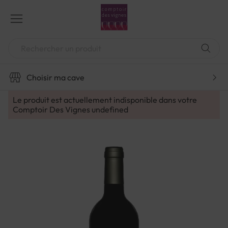
Aller
au
contenu
Chercher
Choisir ma cave
Le produit est actuellement indisponible dans votre
Comptoir Des Vignes
undefined