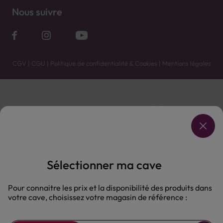
Nous suivre
CGV
|
CGU
|
Politique de confidentialité & Cookies
|
Mentions légales
Vente uniquement en caves. Contactez votre caviste pour plus de renseignements.
Les prix et promotions affichés peuvent varier selon le point de vente.
L'ABUS D'ALCOOL EST DANGEREUX POUR LA SANTÉ, À CONSOMMER AVEC MODÉRATION.
Sélectionner ma cave
Pour connaitre les prix et la disponibilité des produits dans
votre cave, choisissez votre magasin de référence :