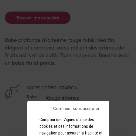
Trouver mon caviste
Robe profonde à la teinte rouge rubis. Nez fin,
élégant et complexe, où se mêlent des arômes de
fruits noirs et de café. Tannins soyeux. Bouche avec
un boisé fin et précis.
NOTES DE DÉGUSTATION
Robe :
Rouge intense
Nez :
fruits noirs et de café
Continuer sans accepter
Bouche :
Boisé
Comptoir des Vignes utilise des
cookies et des informations de
navigation pour assurer la fiabilité et