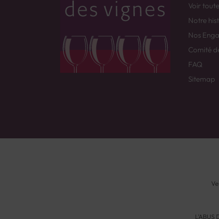
Voir tout
Notre his
Nos Eng
Comité d
FAQ
Sitemap
Ve
L'ABUS