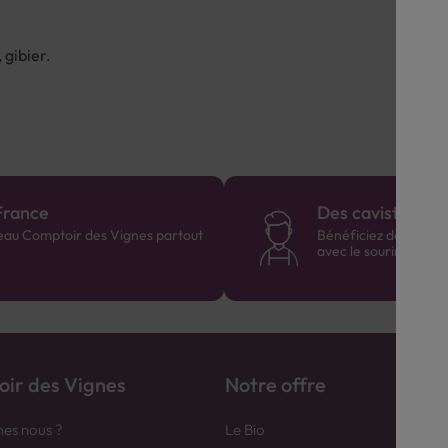
 gibier.
France
Des cavistes à v
eau Comptoir des Vignes partout
Bénéficiez de consei
avec le sourire :)
ir des Vignes
Notre offre
es nous ?
Le Bio