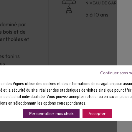
NIVEAU DE GARDE
5 à 10 ans
, dominé par
s bois et de
mentholées et
s tanins
ces
Continuer sans a
ir des Vignes utilise des cookies et des informations de navigation pour assur
ité et la sécurité du site, réaliser des statistiques de visites ainsi que pour offri
ence d'achat individualisée. Vous pouvez accepter, refuser ou en savoir plus su
ions en sélectionnant les options correspondantes.
Personnaliser mes choix
Accepter