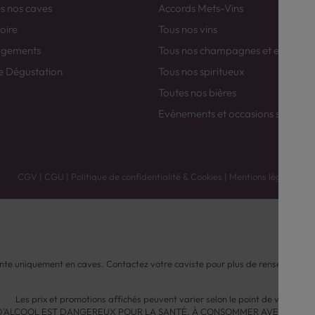
es nos caves
Accords Mets-Vins
toire
Tous nos vins
agements
Tous nos champagnes et efferver
e Dégustation
Tous nos spiritueux
Toutes nos bières
Evénements et occasions spéciale
CGV
|
CGU
|
Politique de confidentialité & Cookies
|
Mentions légales
nte uniquement en caves. Contactez votre caviste pour plus de renseignemen
Les prix et promotions affichés peuvent varier selon le point de vente.
 D'ALCOOL EST DANGEREUX POUR LA SANTÉ, À CONSOMMER AVEC MODÉ