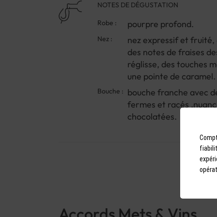
NOTES DE DÉGUSTATION
Robe :
pourpre profond.
Nez :
nez expressif et fruité
des notes de fraises de
réglisse, des touches 
une pointe de caramel.
Bouche :
bouche franche avec de
fermes et racés .nuan
chocolatées.
Compto
fiabil
expéri
opérat
Accords Mets & Vins