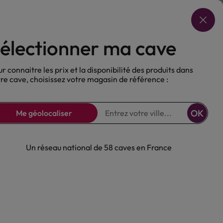
Choisir ma cave
électionner ma cave
ux
Nos Bières
Sans alcool
r connaitre les prix et la disponibilité des produits dans
re cave, choisissez votre magasin de référence :
OK
Me géolocaliser
Un réseau national de 58 caves en France
ouge Baron de