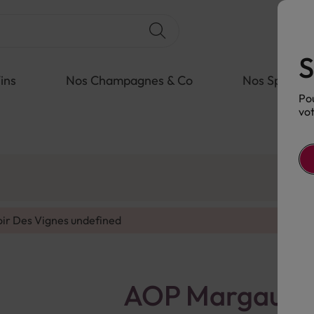
S
ins
Nos Champagnes & Co
Nos Spiritue
Pou
vot
oir Des Vignes
undefined
AOP Margaux R