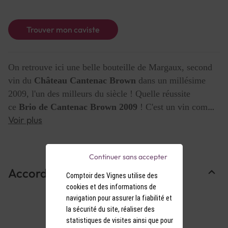
Trouver mon caviste
On retrouve ici une belle bouteille de Margaux, second
vin du
Château Cantenac Brown
dans un millésime
2009, l'un des milleurs du siècle ! Quelle réussite
ce
Brio de Cantenac Brown 2009
! C'est un vin comme
Voir plus
on les aime,
gourmand et très fruité
, d'une belle
élégance et qui saura charmer vos convives.
Continuer sans accepter
Accords Mets & Vins
Comptoir des Vignes utilise des
cookies et des informations de
navigation pour assurer la fiabilité et
la sécurité du site, réaliser des
statistiques de visites ainsi que pour