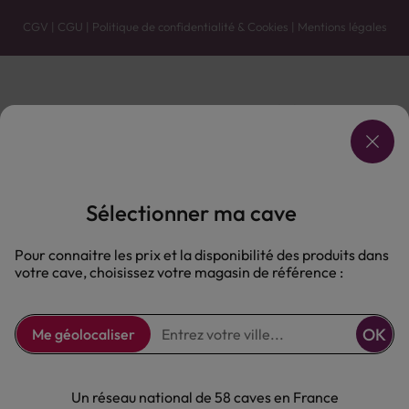
CGV
|
CGU
|
Politique de confidentialité & Cookies
|
Mentions légales
Vente uniquement en caves. Contactez votre caviste pour plus de renseignements.
Les prix et promotions affichés peuvent varier selon le point de vente.
L'ABUS D'ALCOOL EST DANGEREUX POUR LA SANTÉ, À CONSOMMER AVEC MODÉRATION.
Sélectionner ma cave
Pour connaitre les prix et la disponibilité des produits dans
votre cave, choisissez votre magasin de référence :
OK
Me géolocaliser
Un réseau national de 58 caves en France