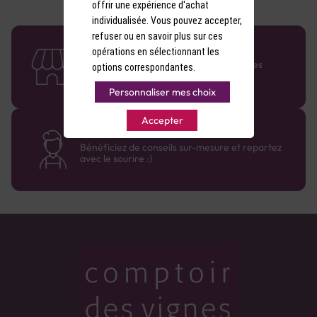
offrir une expérience d'achat
individualisée. Vous pouvez accepter,
refuser ou en savoir plus sur ces
58 caves en France
opérations en sélectionnant les
Retrouvez le réseau Comptoir des Vignes
options correspondantes.
partout en France !
Personnaliser mes choix
Accepter
Des cavistes à votre écoute
Bénéficiez de conseils sur-mesure et repartez
avec le sourire :)