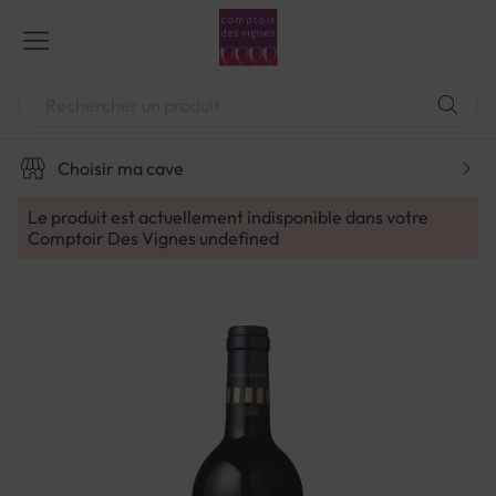
Aller
au
contenu
Chercher
Choisir ma cave
Le produit est actuellement indisponible dans votre
Comptoir Des Vignes
undefined