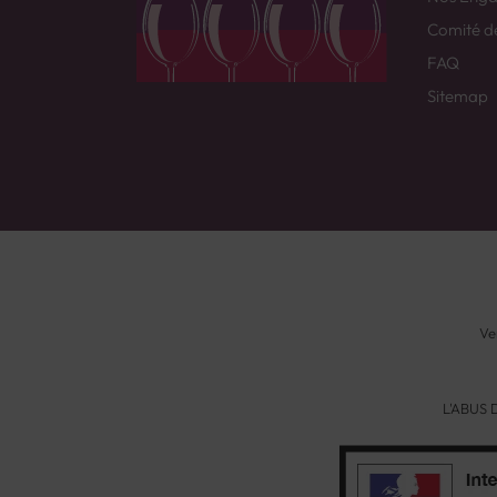
Comité d
FAQ
Sitemap
Ve
L'ABUS