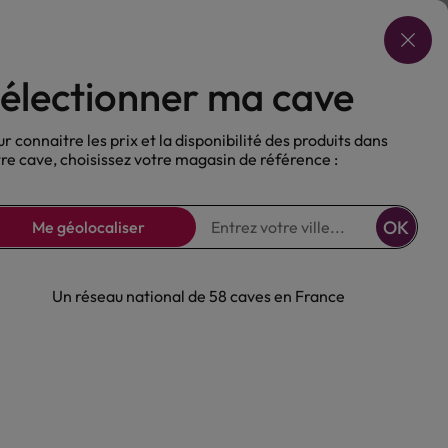
Choisir ma cave
électionner ma cave
ux
Nos Bières
Sans alcool
r connaitre les prix et la disponibilité des produits dans
re cave, choisissez votre magasin de référence :
OK
Me géolocaliser
Un réseau national de 58 caves en France
alon Rouge