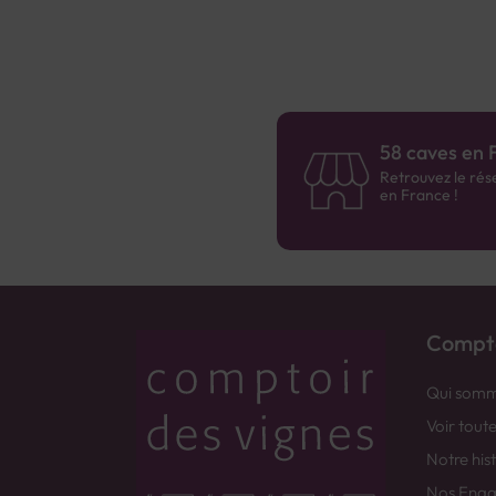
58 caves en 
Retrouvez le rés
en France !
Compto
Qui somm
Voir tout
Notre his
Nos Eng