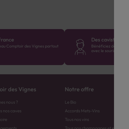
France
Des cavistes à v
eau Comptoir des Vignes partout
Bénéficiez de consei
avec le sourire :)
ir des Vignes
Notre offre
es nous ?
Le Bio
es nos caves
Accords Mets-Vins
toire
Tous nos vins
agements
Tous nos champagnes et efferver