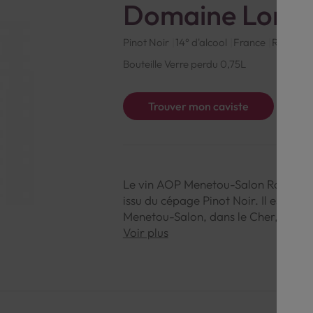
Domaine Lorio
Pinot Noir
14° d'alcool
France
Rouge
Bouteille Verre perdu 0,75L
Trouver mon caviste
Le vin AOP Menetou-Salon Rouge Do
issu du cépage Pinot Noir. Il est pro
Menetou-Salon, dans le Cher, en rég
Voir plus
Ce vin présente une robe rubis clair
notes de fruits rouges, de framboise,
notes d'épices. En bouche, il est fra
tannique. Il présente une finale longu