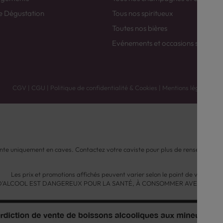
e Dégustation
Tous nos spiritueux
Toutes nos bières
Evénements et occasions spéciale
CGV
|
CGU
|
Politique de confidentialité & Cookies
|
Mentions légales
nte uniquement en caves. Contactez votre caviste pour plus de renseignemen
Les prix et promotions affichés peuvent varier selon le point de vente.
 D'ALCOOL EST DANGEREUX POUR LA SANTÉ, À CONSOMMER AVEC MODÉ