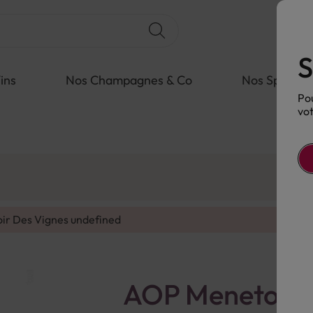
S
ins
Nos Champagnes & Co
Nos Spiritue
Pou
vot
oir Des Vignes
undefined
AOP Menetou-S