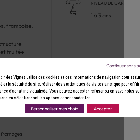
NIVEAU DE GARDE
1 à 3 ans
Ce vin est à déguster entre 15 et 16 
des viandes blanches grillées, des vo
s, framboise,
fromages.
structure
et fruitée
Continuer sans a
ir des Vignes utilise des cookies et des informations de navigation pour assur
ité et la sécurité du site, réaliser des statistiques de visites ainsi que pour offri
ence d'achat individualisée. Vous pouvez accepter, refuser ou en savoir plus su
ions en sélectionnant les options correspondantes.
Personnaliser mes choix
Accepter
s, fromages