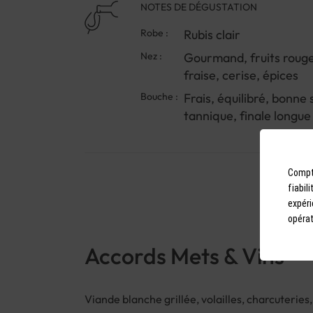
NOTES DE DÉGUSTATION
Robe :
Rubis clair
Nez :
Gourmand, fruits rouge
fraise, cerise, épices
Bouche :
Frais, équilibré, bonne 
tannique, finale longue 
Compto
fiabil
expéri
opérat
Accords Mets & Vins
Viande blanche grillée, volailles, charcuterie