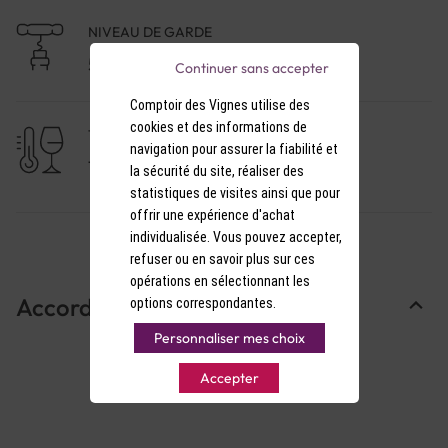
NIVEAU DE GARDE
5 à 10 ans
Continuer sans accepter
Comptoir des Vignes utilise des
cookies et des informations de
TEMPÉRATURE DE SERVICE
navigation pour assurer la fiabilité et
11-12°C
la sécurité du site, réaliser des
statistiques de visites ainsi que pour
offrir une expérience d'achat
individualisée. Vous pouvez accepter,
refuser ou en savoir plus sur ces
opérations en sélectionnant les
Accords Mets & Vins
options correspondantes.
Personnaliser mes choix
Accepter