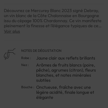
Découvrez ce Mercurey Blanc 2023 signé Debray,
un vin blanc de la Côte Chalonnaise en Bourgogne
issu du cépage 100% Chardonnay. Ce vin manifeste
pleinement la finesse et l’élégance typiques de ce
terroir argilo-calcaire, avec un équilibre
Voir plus
remarquable entre fraîcheur et richesse
aromatique.Au nez, il séduit par ses arômes délicats
de fruits blancs (poire, pêche), d’agrumes (citron) et
quelques notes florales subtiles qui évoquent les
NOTES DE DÉGUSTATION
fleurs blanches. En bouche, sa texture est
Jaune clair aux reflets brillants
Robe :
onctueuse, vibrante, avec une légère acidité qui
Arômes de fruits blancs (poire,
Nez :
prolonge la longueur et une finale fraîche et
pêche), agrumes (citron), fleurs
élégante.Parfait pour un apéritif convivial, il
blanches, et notes minérales
accompagnera également avec brio les poissons en
subtiles
sauce, volailles à la crème, ainsi que les fromages à
pâte molle ou crémeuse. Pour révéler toute sa
Onctueuse, fraîche avec une
Bouche :
complexité, servez-le idéalement entre 10 et 12°C
légère acidité, finale longue et
après l’avoir aéré quelques minutes.
élégante