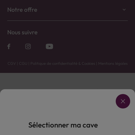
Notre offre
Nous suivre
CGV
|
CGU
|
Politique de confidentialité & Cookies
|
Mentions légales
Vente uniquement en caves. Contactez votre caviste pour plus de renseignements.
Les prix et promotions affichés peuvent varier selon le point de vente.
L'ABUS D'ALCOOL EST DANGEREUX POUR LA SANTÉ, À CONSOMMER AVEC MODÉRATION.
Sélectionner ma cave