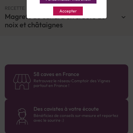
RECETTE
Accepter
Magrets de canard en croûte de
noix et châtaignes
58 caves en France
Retrouvez le réseau Comptoir des Vignes
partout en France !
Des cavistes à votre écoute
Bénéficiez de conseils sur-mesure et repartez
avec le sourire :)