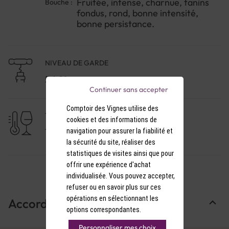
Fruitée, intense, charnue, tanins
Bouche :
fondus, rond, bonne intensité,
bonne persistance.
NIVEAU DE GARDE
5 à 10 ans
Continuer sans accepter
Comptoir des Vignes utilise des
TEMPÉRATURE DE SERVICE
cookies et des informations de
17-18°C
navigation pour assurer la fiabilité et
la sécurité du site, réaliser des
statistiques de visites ainsi que pour
offrir une expérience d'achat
individualisée. Vous pouvez accepter,
refuser ou en savoir plus sur ces
opérations en sélectionnant les
Accords Mets & Vins
options correspondantes.
Personnaliser mes choix