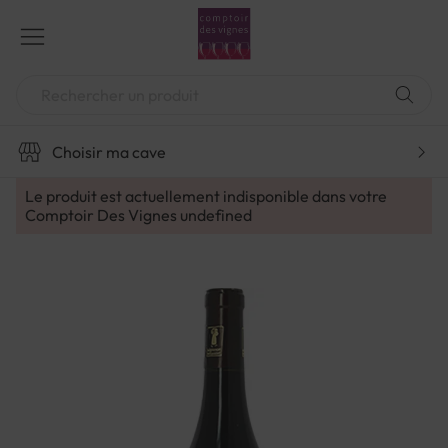
Aller
au
contenu
Chercher
Choisir ma cave
Le produit est actuellement indisponible dans votre
Comptoir Des Vignes
undefined