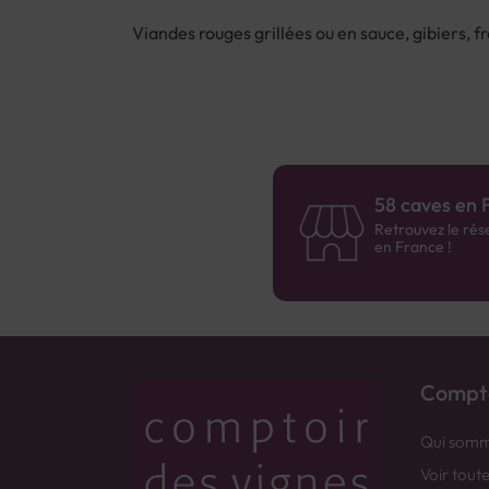
Viandes rouges grillées ou en sauce, gibiers, 
58 caves en 
Retrouvez le rés
en France !
Compto
Qui somm
Voir tout