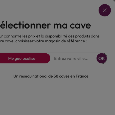
Choisir ma cave
électionner ma cave
ux
Nos Bières
Sans alcool
r connaitre les prix et la disponibilité des produits dans
re cave, choisissez votre magasin de référence :
OK
Me géolocaliser
Un réseau national de 58 caves en France
Saint-Emilion