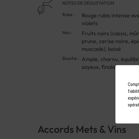
NOTES DE DÉGUSTATION
Robe :
Rouge rubis intense ave
violets
Nez :
Fruits noirs (cassis, mûr
prune, cerise noire, épi
muscade), boisé
Bouche :
Ample, charnu, équilibr
soyeux, finale longue e
Compto
fiabil
expéri
opérat
Accords Mets & Vins