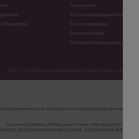
toire
Tous nos vins
agements
Tous nos champagnes et efferver
e Dégustation
Tous nos spiritueux
Toutes nos bières
Evénements et occasions spéciale
CGV
|
CGU
|
Politique de confidentialité & Cookies
|
Mentions légales
nte uniquement en caves. Contactez votre caviste pour plus de renseignemen
Les prix et promotions affichés peuvent varier selon le point de vente.
 D'ALCOOL EST DANGEREUX POUR LA SANTÉ, À CONSOMMER AVEC MODÉ