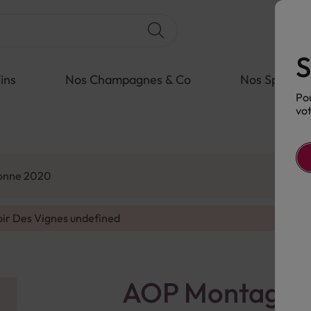
S
ins
Nos Champagnes & Co
Nos Spiritue
Pou
vot
ronne 2020
oir Des Vignes
undefined
AOP Montagne-