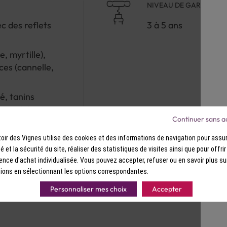
NIVEAU DE GARDE
Ce vin présente une robe rouge rubis
nez, il révèle des arômes de fruits no
c des reflets
3 à 5 ans
de cerise noire, d'épices (cannelle, 
ample, charnu et équilibré, avec des
persistante.
e, myrtille),
ces (cannelle,
Ce vin est un excellent compagnon p
é, tanins
sauce, des gibiers ou des fromages a
maintenant, mais il peut également 
t persistante
années.
Continuer sans a
ir des Vignes utilise des cookies et des informations de navigation pour assur
ité et la sécurité du site, réaliser des statistiques de visites ainsi que pour offri
ence d'achat individualisée. Vous pouvez accepter, refuser ou en savoir plus su
ions en sélectionnant les options correspondantes.
Personnaliser mes choix
Accepter