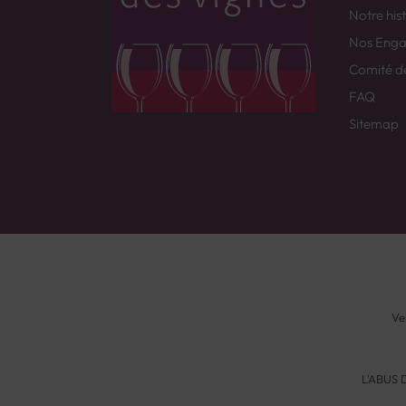
Notre his
Nos Eng
Comité d
FAQ
Sitemap
Ve
L'ABUS