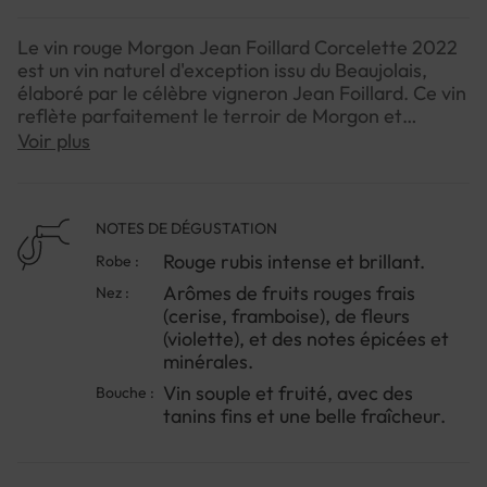
Le vin rouge Morgon Jean Foillard Corcelette 2022
est un vin naturel d'exception issu du Beaujolais,
élaboré par le célèbre vigneron Jean Foillard. Ce vin
reflète parfaitement le terroir de Morgon et
incarne l'approche minimaliste et respectueuse de
Voir plus
la nature de son producteur. Il est reconnu pour sa
finesse, sa fraîcheur et sa complexité.Ce vin est issu
de vieilles vignes plantées sur des sols de granit et
de schiste dans le lieu-dit Corcelette. Il est vinifié de
NOTES DE DÉGUSTATION
manière naturelle, avec des grappes entières, une
Rouge rubis intense et brillant.
Robe :
fermentation spontanée avec des levures
Arômes de fruits rouges frais
Nez :
indigènes, et un élevage en fûts usagés pendant 6 à
(cerise, framboise), de fleurs
8 mois. Le vin est mis en bouteille sans filtration ni
(violette), et des notes épicées et
clarification, préservant ainsi toute son authenticité
minérales.
et sa complexité.
Vin souple et fruité, avec des
Bouche :
tanins fins et une belle fraîcheur.