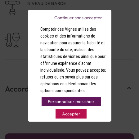
NIVEAU DE GARDE
5 à 10 ans
Continuer sans accepter
Comptoir des Vignes utilise des
TEMPÉRATURE DE SERVICE
cookies et des informations de
navigation pour assurer la fiabilité et
15-16°C
la sécurité du site, réaliser des
statistiques de visites ainsi que pour
offrir une expérience d'achat
individualisée. Vous pouvez accepter,
refuser ou en savoir plus sur ces
opérations en sélectionnant les
Accords Mets & Vins
options correspondantes.
Personnaliser mes choix
Accepter