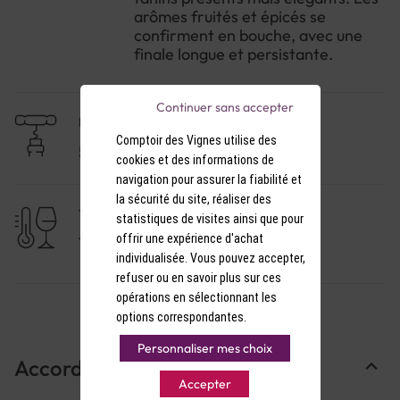
arômes.
arômes fruités et épicés se
confirment en bouche, avec une
finale longue et persistante.
Continuer sans accepter
NIVEAU DE GARDE
Comptoir des Vignes utilise des
5 à 10 ans
cookies et des informations de
navigation pour assurer la fiabilité et
la sécurité du site, réaliser des
TEMPÉRATURE DE SERVICE
statistiques de visites ainsi que pour
offrir une expérience d'achat
17-18°C
individualisée. Vous pouvez accepter,
refuser ou en savoir plus sur ces
opérations en sélectionnant les
options correspondantes.
Personnaliser mes choix
Accords Mets & Vins
Accepter