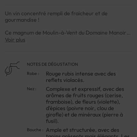
Un vin concentré rempli de fraicheur et de
gourmandise !
Ce magnum de Moulin-à-Vent du Domaine Manoir
du Carra est un vin rouge élégant et puissant, qui
Voir plus
exprime parfaitement le caractère du cépage
Gamay et de son terroir. C'est un vin de garde qui
saura ravir les amateurs de vins rouges charpentés
et complexes.
NOTES DE DÉGUSTATION
Rouge rubis intense avec des
Robe :
Au coeur du cru Moulin-à-Vent, les vignes sont
reflets violacés.
implantées sur des sols granitiques, pauvres et bien
Complexe et expressif, avec des
Nez :
drainés, qui donnent aux vins leur caractère minéral
arômes de fruits rouges (cerise,
et puissant.
framboise), de fleurs (violette),
d'épices (poivre noir, clou de
L'année 2021 a été marquée par un été chaud et
girofle) et de minéraux (pierre à
sec, avec des températures élevées et un faible
fusil).
niveau de précipitations. Ces conditions ont favorisé
une maturation précoce des raisins, qui ont pu
Ample et structurée, avec des
Bouche :
développer une belle concentration en sucres et en
tanins présents mais élégants. Les