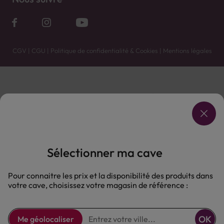
CGV
|
CGU
|
Politique de confidentialité & Cookies
|
Mentions légales
Vente uniquement en caves. Contactez votre caviste pour plus de renseignements.
Les prix et promotions affichés peuvent varier selon le point de vente.
L'ABUS D'ALCOOL EST DANGEREUX POUR LA SANTÉ, À CONSOMMER AVEC MODÉRATION.
Sélectionner ma cave
Pour connaitre les prix et la disponibilité des produits dans
votre cave, choisissez votre magasin de référence :
OK
Me géolocaliser