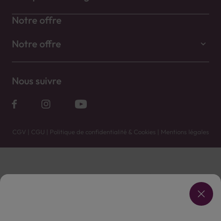
Notre offre
Notre offre
Nous suivre
CGV
|
CGU
|
Politique de confidentialité & Cookies
|
Mentions légales
Vente uniquement en caves. Contactez votre caviste pour plus de renseignements.
Les prix et promotions affichés peuvent varier selon le point de vente.
L'ABUS D'ALCOOL EST DANGEREUX POUR LA SANTÉ, À CONSOMMER AVEC MODÉRATION.