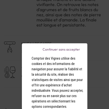
vivifiante. On retrouve les notes
d'agrumes et de fruits blancs du
nez, ainsi que des notes de pierre
mouillée et d'amande. La finale
est longue et persistante.
NIVEAU DE GARDE
Continuer sans accepter
5 à 10 ans
Comptoir des Vignes utilise des
cookies et des informations de
TEMPÉRATURE DE SERVICE
navigation pour assurer la fiabilité et
la sécurité du site, réaliser des
9-10°C
statistiques de visites ainsi que pour
offrir une expérience d'achat
individualisée. Vous pouvez accepter,
refuser ou en savoir plus sur ces
opérations en sélectionnant les
options correspondantes.