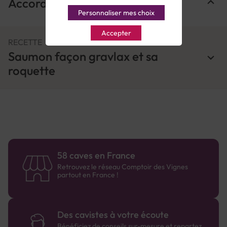
Accords Mets & Vins
Personnaliser mes choix
Accepter
RECETTE
Saumon façon gravlax et sa
roquette
58 caves en France
Retrouvez le réseau Comptoir des Vignes
partout en France !
Des cavistes à votre écoute
Bénéficiez de conseils sur-mesure et repartez