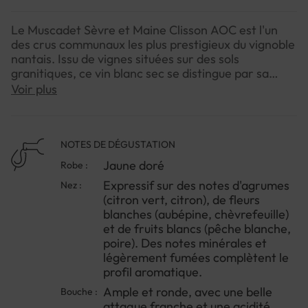
Le Muscadet Sèvre et Maine Clisson AOC est l'un
des crus communaux les plus prestigieux du vignoble
nantais. Issu de vignes situées sur des sols
granitiques, ce vin blanc sec se distingue par sa
minéralité et sa complexité.
Voir plus
Le millésime 2021 a été marqué par un climat sec et
ensoleillé, ce qui a donné des raisins d'une grande
qualité. Le AOP Muscadet Blanc Lieubeau Clisson
NOTES DE DÉGUSTATION
2021 est un vin d'une belle couleur jaune paille. Le
Jaune doré
Robe :
nez est expressif et aromatique, avec des notes de
Expressif sur des notes d'agrumes
Nez :
fleurs blanches, d'agrumes et de fruits blancs. La
(citron vert, citron), de fleurs
bouche est ample et ronde, avec une belle fraîcheur
blanches (aubépine, chèvrefeuille)
et une finale persistante.
et de fruits blancs (pêche blanche,
poire). Des notes minérales et
légèrement fumées complètent le
profil aromatique.
Ample et ronde, avec une belle
Bouche :
attaque franche et une acidité