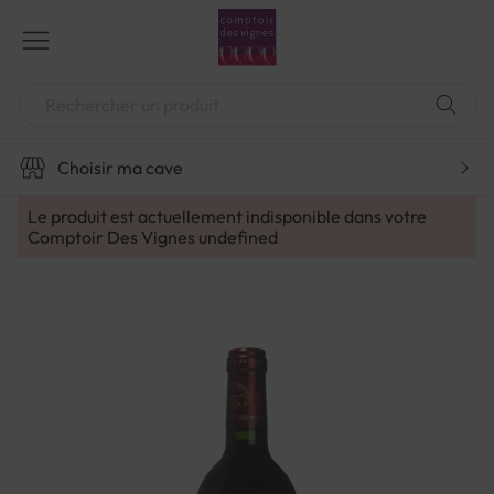
Aller
au
contenu
Chercher
Choisir ma cave
Le produit est actuellement indisponible dans votre
Comptoir Des Vignes
undefined