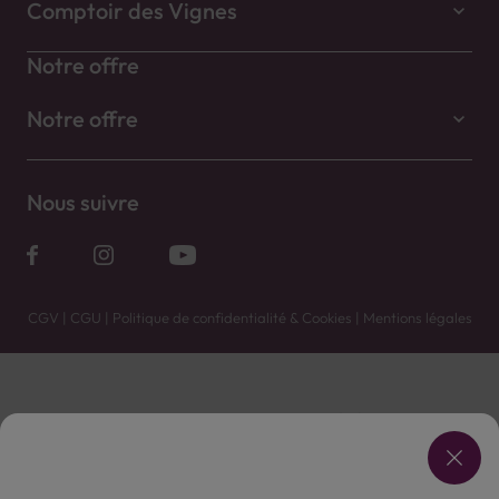
Comptoir des Vignes
Notre offre
Notre offre
Nous suivre
CGV
|
CGU
|
Politique de confidentialité & Cookies
|
Mentions légales
Vente uniquement en caves. Contactez votre caviste pour plus de renseignements.
Les prix et promotions affichés peuvent varier selon le point de vente.
L'ABUS D'ALCOOL EST DANGEREUX POUR LA SANTÉ, À CONSOMMER AVEC MODÉRATION.